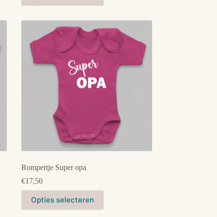
heeft
meerdere
variaties.
Deze
optie
kan
gekozen
worden
op
de
productpagina
Rompertje Super opa
€
17,50
Dit
Opties selecteren
product
heeft