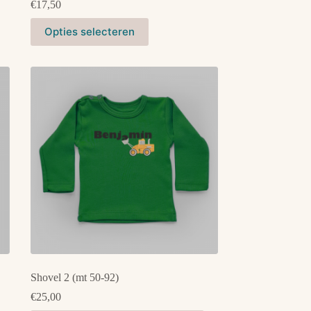
€
17,50
Dit
Opties selecteren
product
heeft
meerdere
variaties.
Deze
optie
kan
gekozen
worden
op
de
productpagina
Shovel 2 (mt 50-92)
€
25,00