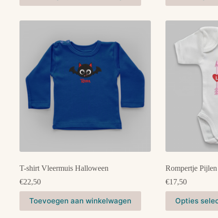
heeft
heeft
meerdere
meerdere
variaties.
variaties.
Deze
Deze
optie
optie
kan
kan
gekozen
gekozen
worden
worden
op
op
de
de
productpagina
productpagina
T-shirt Vleermuis Halloween
Rompertje Pijlen
€
22,50
€
17,50
Dit
Dit
Toevoegen aan winkelwagen
Opties sele
product
product
heeft
heeft