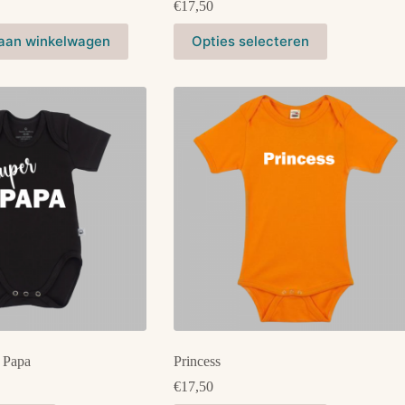
€
17,50
Dit
aan winkelwagen
Opties selecteren
product
heeft
meerdere
variaties.
Deze
optie
kan
gekozen
worden
op
de
productpagina
 Papa
Princess
€
17,50