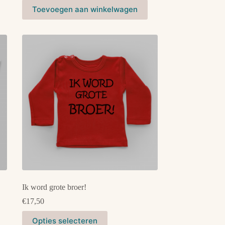
Dit
Toevoegen aan winkelwagen
product
heeft
meerdere
variaties.
Deze
optie
kan
gekozen
worden
op
de
productpagina
Ik word grote broer!
€
17,50
Dit
Opties selecteren
product