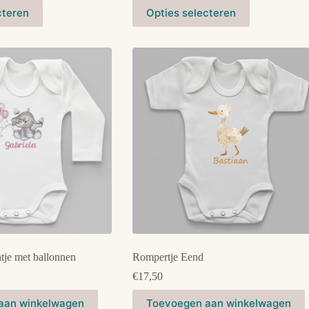
Dit
cteren
Opties selecteren
product
heeft
meerdere
variaties.
Deze
optie
kan
gekozen
worden
op
de
productpagina
tje met ballonnen
Rompertje Eend
€
17,50
Dit
aan winkelwagen
Toevoegen aan winkelwagen
product