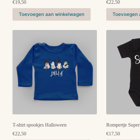
€
19,50
€
22,50
Dit
Dit
Toevoegen aan winkelwagen
Toevoegen 
product
product
heeft
heeft
meerdere
meerdere
variaties.
variaties.
Deze
Deze
optie
optie
kan
kan
gekozen
gekozen
worden
worden
op
op
de
de
productpagina
productpagina
T-shirt spookjes Halloween
Rompertje Super
€
22,50
€
17,50