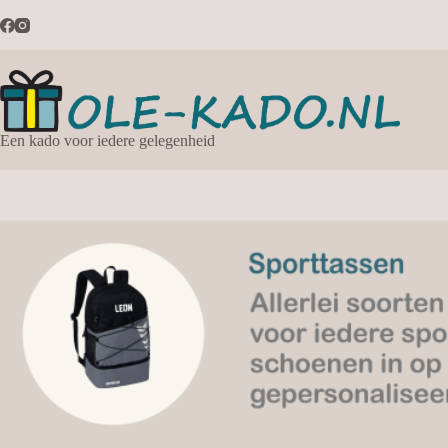
Ga
naar
de
inhoud
Een kado voor iedere gelegenheid