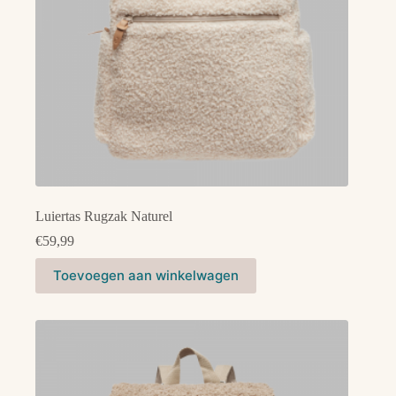
productpagina
Luiertas Rugzak Naturel
€
59,99
Toevoegen aan winkelwagen