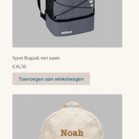
Sport Rugzak met naam
€
36,50
Dit
Toevoegen aan winkelwagen
product
heeft
meerdere
variaties.
Deze
optie
kan
gekozen
worden
op
de