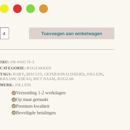
Rugzak
Toevoegen aan winkelwagen
Biscuit
aantal
SKU:
OK-000170-3
CATEGORIE:
RUGZAKKEN
TAGS:
BABY
,
BISCUIT
,
GEPERSONALISEERD
,
JOLLEIN
,
KRAAMCADEAU
,
MET NAAM
,
RUGZAK
MERK:
JOLLEIN
Verzending 1-2 werkdagen
Op maat gemaakt
Premium kwaliteit
Beveiligde betalingen