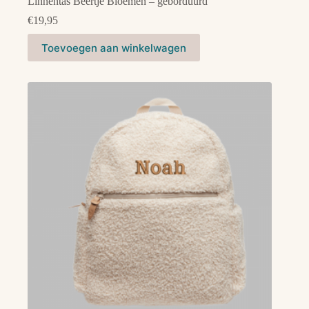
Linnentas Beertje Bloemen – geborduurd
€
19,95
Toevoegen aan winkelwagen