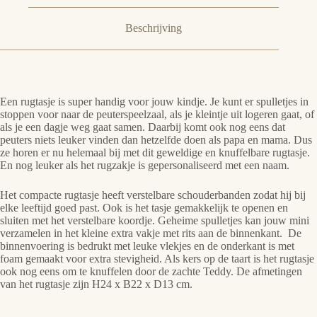
Beschrijving
Een rugtasje is super handig voor jouw kindje. Je kunt er spulletjes in
stoppen voor naar de peuterspeelzaal, als je kleintje uit logeren gaat, of
als je een dagje weg gaat samen. Daarbij komt ook nog eens dat
peuters niets leuker vinden dan hetzelfde doen als papa en mama. Dus
ze horen er nu helemaal bij met dit geweldige en knuffelbare rugtasje.
En nog leuker als het rugzakje is gepersonaliseerd met een naam.
Het compacte rugtasje heeft verstelbare schouderbanden zodat hij bij
elke leeftijd goed past. Ook is het tasje gemakkelijk te openen en
sluiten met het verstelbare koordje. Geheime spulletjes kan jouw mini
verzamelen in het kleine extra vakje met rits aan de binnenkant. De
binnenvoering is bedrukt met leuke vlekjes en de onderkant is met
foam gemaakt voor extra stevigheid. Als kers op de taart is het rugtasje
ook nog eens om te knuffelen door de zachte Teddy. De afmetingen
van het rugtasje zijn H24 x B22 x D13 cm.