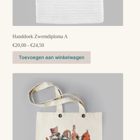
Handdoek Zwemdiploma A
Prijsklasse:
€
20,00
-
€
24,50
€20,00
Dit
tot
Toevoegen aan winkelwagen
product
€24,50
heeft
meerdere
variaties.
Deze
optie
kan
gekozen
worden
op
de
productpagina