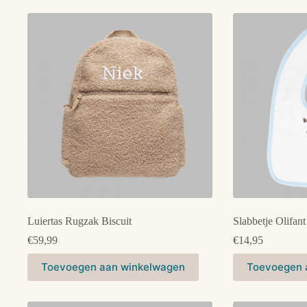
meerdere
variaties.
Deze
optie
kan
gekozen
worden
op
de
productpagina
Luiertas Rugzak Biscuit
Slabbetje Olifant
€
59,99
€
14,95
Dit
Toevoegen aan winkelwagen
Toevoegen 
product
heeft
meerdere