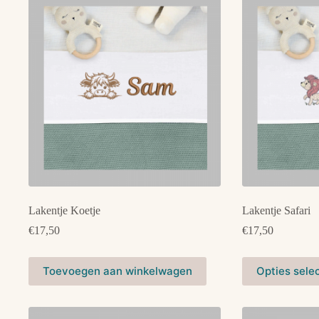
variaties.
Deze
optie
kan
gekozen
worden
op
de
productpagina
Lakentje Koetje
Lakentje Safari
€
17,50
€
17,50
Dit
Dit
Toevoegen aan winkelwagen
Opties sele
product
product
heeft
heeft
meerdere
meerdere
variaties.
variaties.