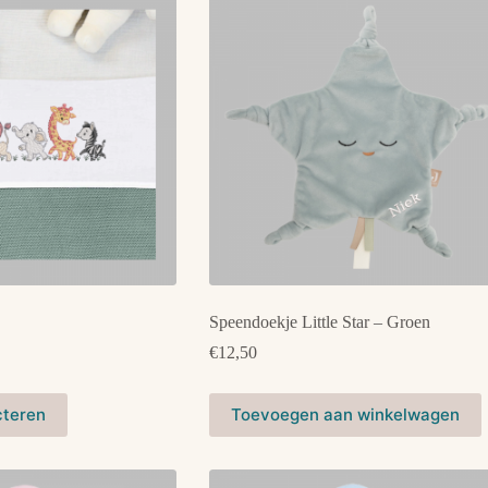
variaties.
Deze
optie
kan
gekozen
worden
op
de
productpagina
Speendoekje Little Star – Groen
€
12,50
cteren
Toevoegen aan winkelwagen