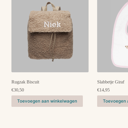
Deze
Deze
optie
optie
kan
kan
gekozen
gekozen
worden
worden
op
op
de
de
productpagina
productpagina
Rugzak Biscuit
Slabbetje Giraf
€
30,50
€
14,95
Dit
Toevoegen aan winkelwagen
Toevoegen 
product
heeft
meerdere
variaties.
Deze