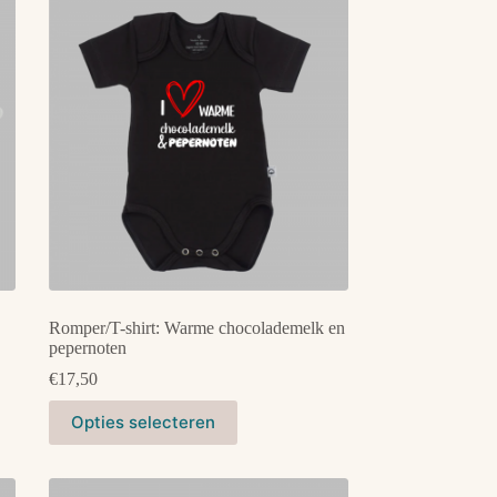
Romper/T-shirt: Warme chocolademelk en
pepernoten
€
17,50
Dit
Opties selecteren
product
heeft
meerdere
variaties.