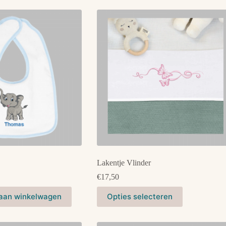
Lakentje Vlinder
€
17,50
Dit
aan winkelwagen
Opties selecteren
product
heeft
meerdere