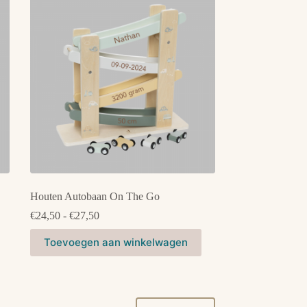
Deze
optie
kan
gekozen
worden
op
de
productpagina
Houten Autobaan On The Go
Prijsklasse:
€
24,50
-
€
27,50
€24,50
Dit
tot
Toevoegen aan winkelwagen
product
€27,50
heeft
meerdere
variaties.
Deze