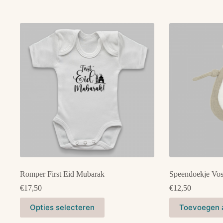
Romper First Eid Mubarak
Speendoekje Vo
€
17,50
€
12,50
Dit
Opties selecteren
Toevoegen 
product
heeft