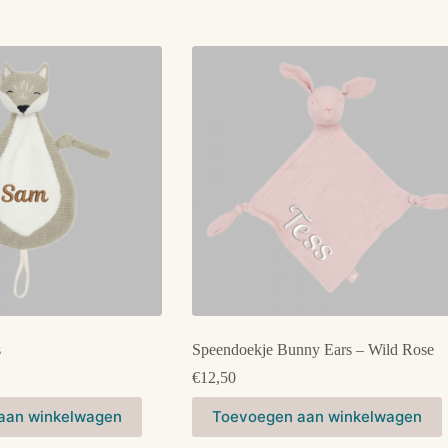
s
Speendoekje Bunny Ears – Wild Rose
€
12,50
aan winkelwagen
Toevoegen aan winkelwagen