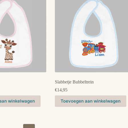
Slabbetje Bubbeltrein
€
14,95
Dit
aan winkelwagen
Toevoegen aan winkelwagen
product
heeft
meerdere
variaties.
Deze