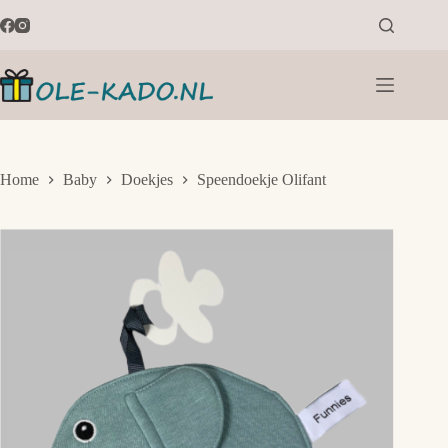
Ga
naar
de
inhoud
Home
Baby
Doekjes
Speendoekje Olifant