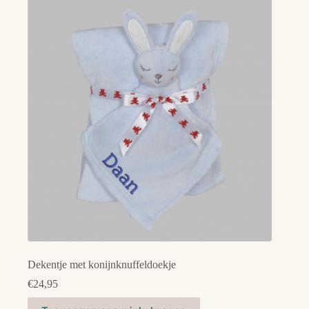
Dekentje met konijnknuffeldoekje
€
24,95
Dit