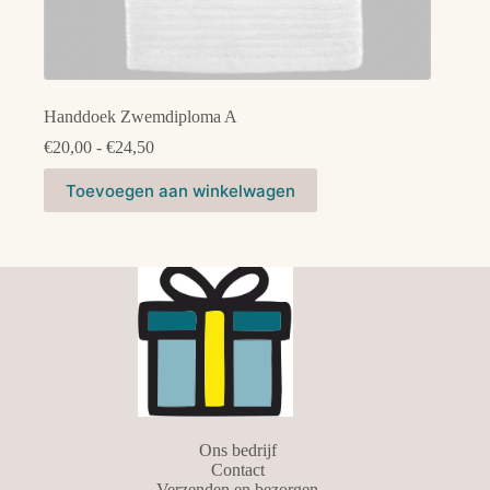
Handdoek Zwemdiploma A
Prijsklasse:
€
20,00
-
€
24,50
€20,00
Dit
tot
Toevoegen aan winkelwagen
product
€24,50
heeft
meerdere
variaties.
Deze
optie
kan
gekozen
worden
op
de
productpagina
Ons bedrijf
Contact
Verzenden en bezorgen