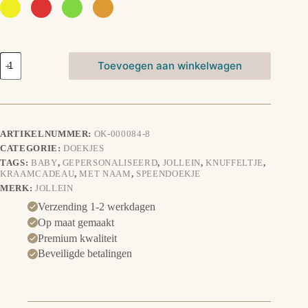
Speendoekje
Toevoegen aan winkelwagen
Little
Star
-
Roze
aantal
ARTIKELNUMMER:
OK-000084-8
CATEGORIE:
DOEKJES
TAGS:
BABY
,
GEPERSONALISEERD
,
JOLLEIN
,
KNUFFELTJE
,
KRAAMCADEAU
,
MET NAAM
,
SPEENDOEKJE
MERK:
JOLLEIN
Verzending 1-2 werkdagen
Op maat gemaakt
Premium kwaliteit
Beveiligde betalingen