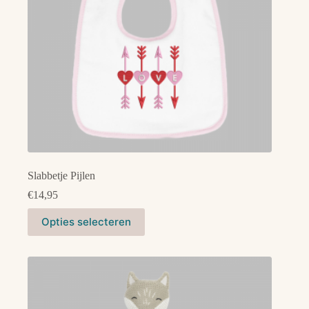
Slabbetje Pijlen
€
14,95
Dit
Opties selecteren
product
heeft
meerdere
variaties.
Deze
optie
kan