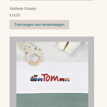
Slabbetje Draakje
€
14,95
Dit
Toevoegen aan winkelwagen
product
heeft
meerdere
variaties.
Deze
optie
kan
gekozen
worden
op
de
productpagina