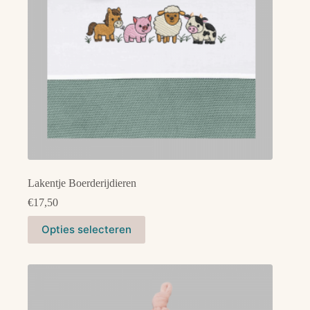
de
productpagina
Lakentje Boerderijdieren
€
17,50
Dit
Opties selecteren
product
heeft
meerdere
variaties.
Deze
optie
kan