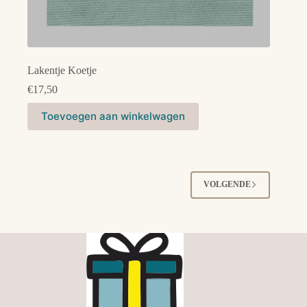
Lakentje Koetje
€
17,50
Dit
Toevoegen aan winkelwagen
product
heeft
meerdere
variaties.
Deze
optie
VOLGENDE
kan
gekozen
worden
op
de
productpagina