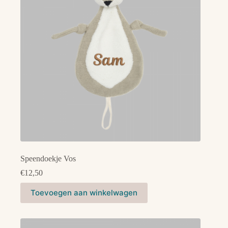
gekozen
worden
op
de
productpagina
Speendoekje Vos
€
12,50
Toevoegen aan winkelwagen