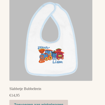
Slabbetje Bubbeltrein
€
14,95
Dit
Toevoegen aan winkelwagen