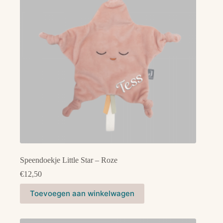
gekozen
worden
op
de
productpagina
Speendoekje Little Star – Roze
€
12,50
Toevoegen aan winkelwagen