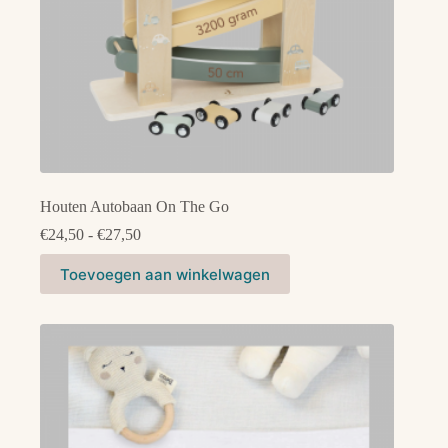
Houten Autobaan On The Go
Prijsklasse:
€
24,50
-
€
27,50
€24,50
Dit
tot
Toevoegen aan winkelwagen
product
€27,50
heeft
meerdere
variaties.
Deze
optie
kan
gekozen
worden
op