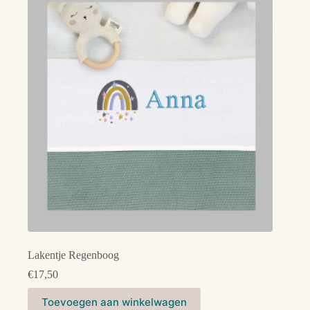
Lakentje Regenboog
€
17,50
Dit
Toevoegen aan winkelwagen
product