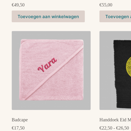
€
49,50
€
55,00
Dit
Dit
Toevoegen aan winkelwagen
Toevoegen 
product
product
heeft
heeft
meerdere
meerdere
variaties.
variaties.
Deze
Deze
optie
optie
kan
kan
gekozen
gekozen
worden
worden
op
op
de
de
productpagina
productpagina
Badcape
Handdoek Eid M
P
€
17,50
€
22,50
-
€
26,50