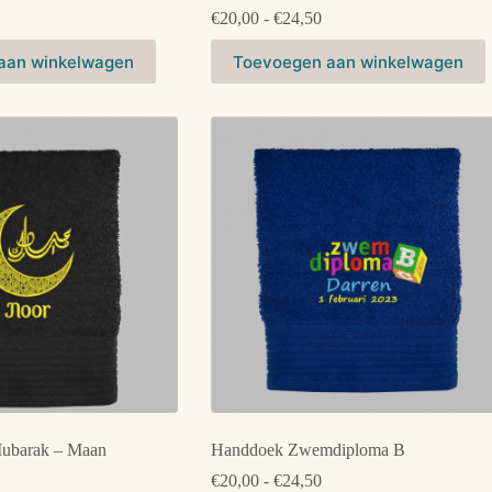
Prijsklasse:
€
20,00
-
€
24,50
€20,00
Dit
tot
aan winkelwagen
Toevoegen aan winkelwagen
product
€24,50
heeft
meerdere
variaties.
Deze
optie
kan
gekozen
worden
op
de
productpagina
ubarak – Maan
Handdoek Zwemdiploma B
rijsklasse:
Prijsklasse:
€
20,00
-
€
24,50