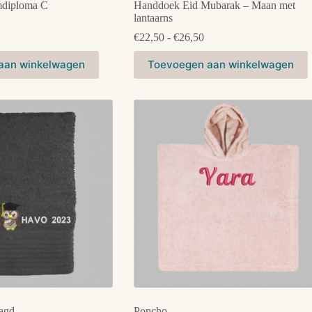
diploma C
Handdoek Eid Mubarak – Maan met
lantaarns
rijsklasse:
20,00
Prijsklasse:
€
22,50
-
€
26,50
ot
€22,50
Dit
24,50
tot
aan winkelwagen
Toevoegen aan winkelwagen
product
€26,50
heeft
meerdere
variaties.
Deze
optie
kan
gekozen
worden
op
de
productpagina
agd
Poncho