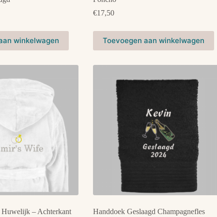
rijsklasse:
€
17,50
20,00
ot
Dit
24,00
aan winkelwagen
Toevoegen aan winkelwagen
product
heeft
meerdere
variaties.
Deze
optie
kan
gekozen
worden
op
de
productpagina
 Huwelijk – Achterkant
Handdoek Geslaagd Champagnefles