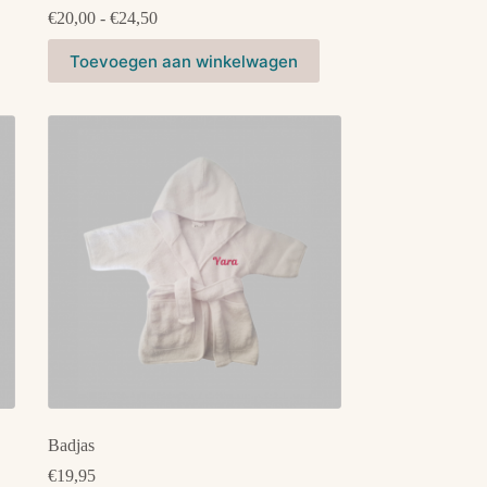
Prijsklasse:
€
20,00
-
€
24,50
€20,00
Dit
tot
Toevoegen aan winkelwagen
product
€24,50
heeft
meerdere
variaties.
Deze
optie
kan
gekozen
worden
op
de
productpagina
Badjas
€
19,95