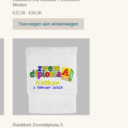
Moskee
Prijsklasse:
€
22,50
-
€
26,50
€22,50
Dit
tot
Toevoegen aan winkelwagen
product
€26,50
heeft
meerdere
variaties.
Deze
optie
kan
gekozen
worden
op
de
productpagina
Handdoek Zwemdiploma A