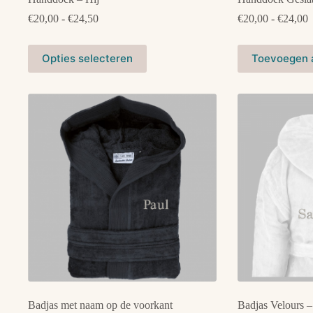
Prijsklasse:
P
€
20,00
-
€
24,50
€
20,00
-
€
24,00
€20,00
€
tot
t
Dit
Dit
€24,50
€
Opties selecteren
Toevoegen 
product
product
heeft
heeft
meerdere
meerdere
variaties.
variaties.
Deze
Deze
optie
optie
kan
kan
gekozen
gekozen
worden
worden
op
op
de
de
productpagina
productpagina
Badjas met naam op de voorkant
Badjas Velours –