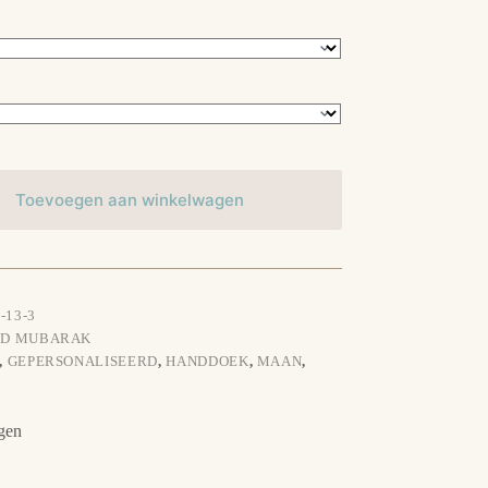
Toevoegen aan winkelwagen
-13-3
ID MUBARAK
,
GEPERSONALISEERD
,
HANDDOEK
,
MAAN
,
gen