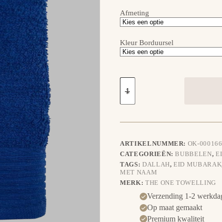
Afmeting
Kleur Borduursel
Handdoek
Eid
Mubarak
-
Dallah
aantal
ARTIKELNUMMER:
OK-000166
CATEGORIEËN:
BUBBELEN
,
E
TAGS:
DALLAH
,
EID MUBARAK
MET NAAM
MERK:
THE ONE TOWELLING
Verzending 1-2 werkda
Op maat gemaakt
Premium kwaliteit