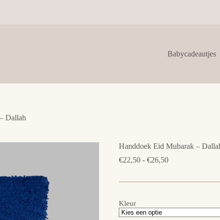
Babycadeautjes
– Dallah
Handdoek Eid Mubarak – Dalla
Prijsklasse:
€
22,50
-
€
26,50
€22,50
tot
€26,50
Kleur