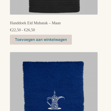
Handdoek Eid Mubarak – Maan
Prijsklasse:
€
22,50
-
€
26,50
€22,50
Dit
tot
Toevoegen aan winkelwagen
product
€26,50
heeft
meerdere
variaties.
Deze
optie
kan
gekozen
worden
op
de
productpagina