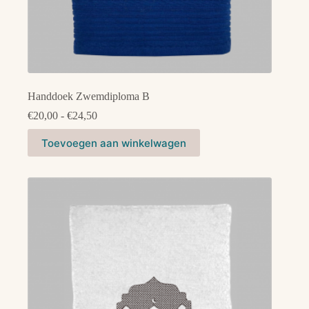
Handdoek Zwemdiploma B
Prijsklasse:
€
20,00
-
€
24,50
€20,00
Dit
tot
Toevoegen aan winkelwagen
product
€24,50
heeft
meerdere
variaties.
Deze
optie
kan
gekozen
worden
op
de
productpagina