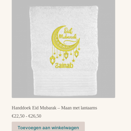
Deze
optie
kan
gekozen
worden
op
de
productpagina
Handdoek Eid Mubarak – Maan met lantaarns
Prijsklasse:
€
22,50
-
€
26,50
€22,50
Dit
tot
Toevoegen aan winkelwagen
product