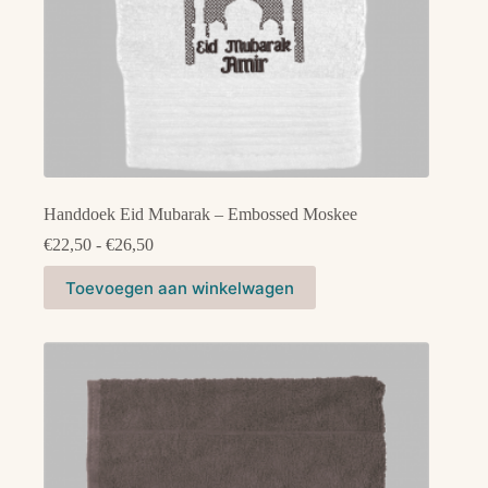
Handdoek Eid Mubarak – Embossed Moskee
Prijsklasse:
€
22,50
-
€
26,50
€22,50
Dit
tot
Toevoegen aan winkelwagen
product
€26,50
heeft
meerdere
variaties.
Deze
optie
kan
gekozen
worden
op