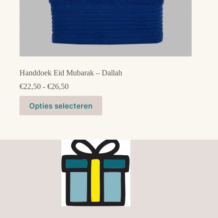
Handdoek Eid Mubarak – Dallah
Prijsklasse:
€
22,50
-
€
26,50
€22,50
Dit
tot
Opties selecteren
product
€26,50
heeft
meerdere
variaties.
Deze
optie
kan
gekozen
worden
op
de
productpagina