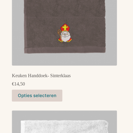
de
productpagina
Keuken Handdoek- Sinterklaas
€
14,50
Dit
Opties selecteren
product
heeft
meerdere
variaties.
Deze
optie
kan