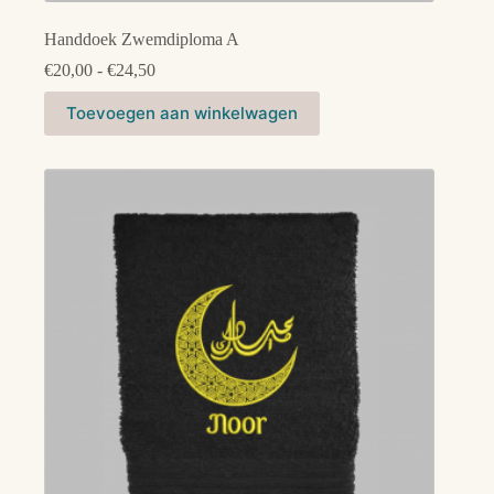
Handdoek Zwemdiploma A
Prijsklasse:
€
20,00
-
€
24,50
€20,00
Dit
tot
Toevoegen aan winkelwagen
product
€24,50
heeft
meerdere
variaties.
Deze
optie
kan
gekozen
worden
op
de
productpagina