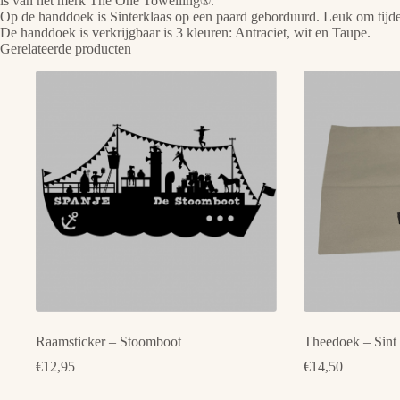
is van het merk The One Towelling®.
Op de handdoek is Sinterklaas op een paard geborduurd. Leuk om tijdens
De handdoek is verkrijgbaar is 3 kleuren: Antraciet, wit en Taupe.
Gerelateerde producten
Raamsticker – Stoomboot
Theedoek – Sint
€
12,95
€
14,50