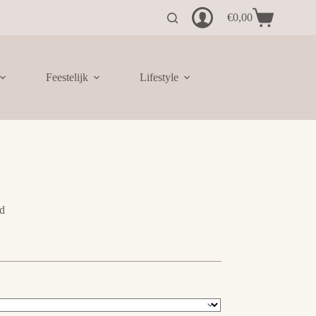
€
0,00
Winkelwagen
Feestelijk
Lifestyle
d