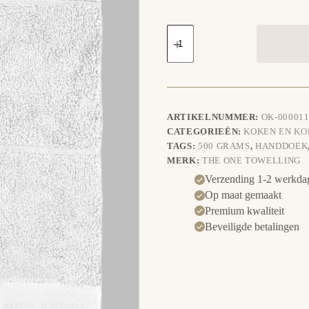
Keuken
Handdoek-
Sint
op
paard
aantal
ARTIKELNUMMER:
OK-000011
CATEGORIEËN:
KOKEN EN K
TAGS:
500 GRAMS
,
HANDDOEK
MERK:
THE ONE TOWELLING
Verzending 1-2 werkda
Op maat gemaakt
Premium kwaliteit
Beveiligde betalingen