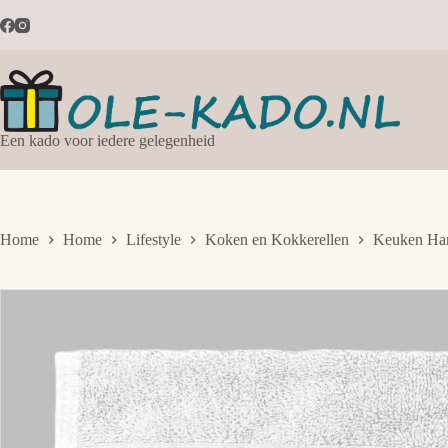
Ga
naar
de
inhoud
Een kado voor iedere gelegenheid
Home
Home
Lifestyle
Koken en Kokkerellen
Keuken Han