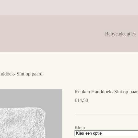
Babycadeautjes
ddoek- Sint op paard
Keuken Handdoek- Sint op paar
€
14,50
Kleur