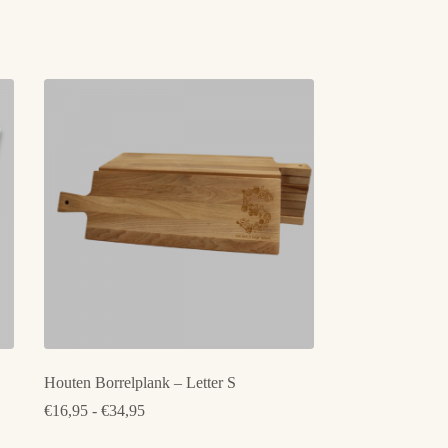
Houten Borrelplank – Letter S
Prijsklasse:
€
16,95
-
€
34,95
€16,95
tot