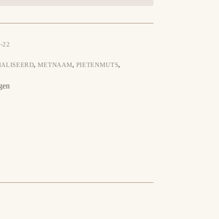
-22
NALISEERD
,
METNAAM
,
PIETENMUTS
,
gen