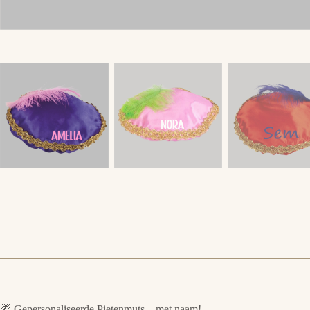
🎁 Gepersonaliseerde Pietenmuts – met naam!