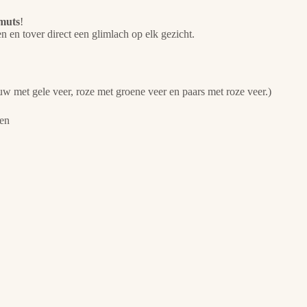
nmuts
!
n en tover direct een glimlach op elk gezicht.
uw met gele veer, roze met groene veer en paars met roze veer.)
den