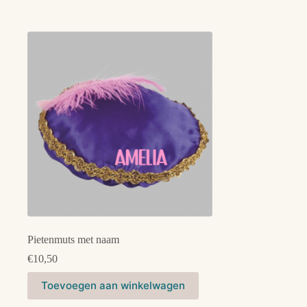
Pietenmuts met naam
€
10,50
Dit
Toevoegen aan winkelwagen
product
heeft