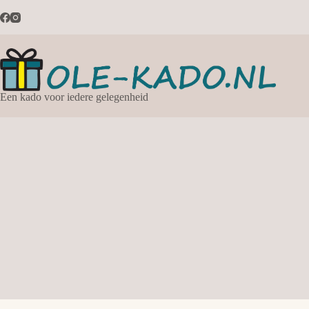
Ga
naar
de
inhoud
Een kado voor iedere gelegenheid