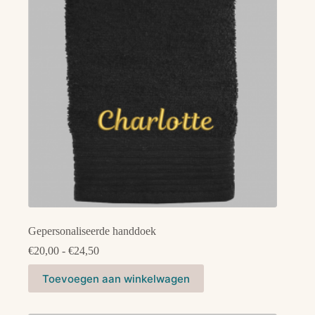
Gepersonaliseerde handdoek
Prijsklasse:
€
20,00
-
€
24,50
€20,00
Dit
tot
Toevoegen aan winkelwagen
product
€24,50
heeft
meerdere