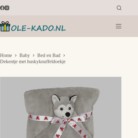
Ga
naar
de
inhoud
Home
Baby
Bed en Bad
Dekentje met huskyknuffeldoekje