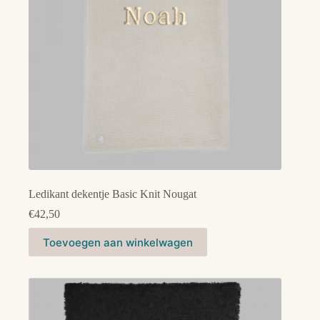
op
de
productpagina
Ledikant dekentje Basic Knit Nougat
€
42,50
Toevoegen aan winkelwagen