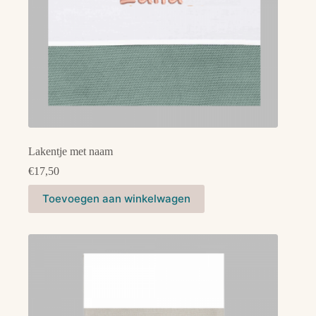
Lakentje met naam
€
17,50
Dit
Toevoegen aan winkelwagen
product
heeft
meerdere
variaties.
Deze
optie
kan
gekozen
worden