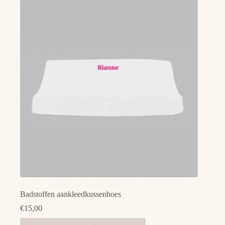
variaties.
Deze
optie
kan
gekozen
worden
op
de
productpagina
Badstoffen aankleedkussenhoes
€
15,00