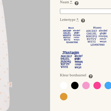
Naam
*
Lettertype
*
Kleur borduursel