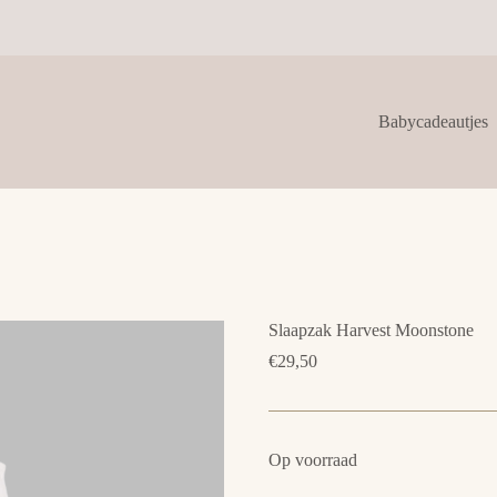
Babycadeautjes
Slaapzak Harvest Moonstone
€
29,50
Op voorraad