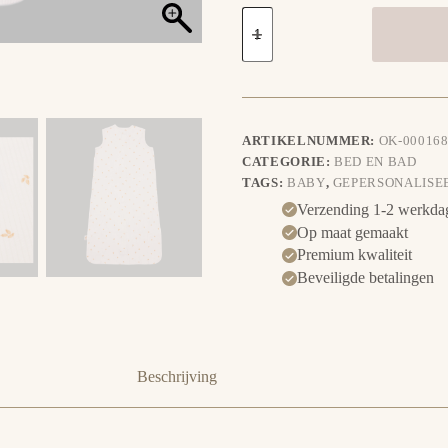
Slaapzak
Harvest
Moonstone
aantal
ARTIKELNUMMER:
OK-00016
CATEGORIE:
BED EN BAD
TAGS:
BABY
,
GEPERSONALISE
Verzending 1-2 werkda
Op maat gemaakt
Premium kwaliteit
Beveiligde betalingen
Beschrijving