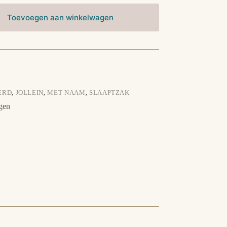
Toevoegen aan winkelwagen
8
ERD
,
JOLLEIN
,
MET NAAM
,
SLAAPTZAK
gen