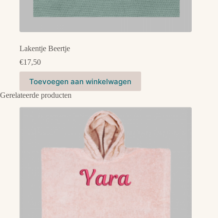
Lakentje Beertje
€
17,50
Dit
Toevoegen aan winkelwagen
product
heeft
Gerelateerde producten
meerdere
variaties.
Deze
optie
kan
gekozen
worden
op
de
productpagina