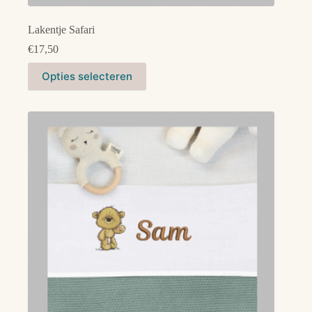
Lakentje Safari
€
17,50
Dit
Opties selecteren
product
heeft
meerdere
variaties.
Deze
optie
kan
gekozen
worden
op
de
productpagina