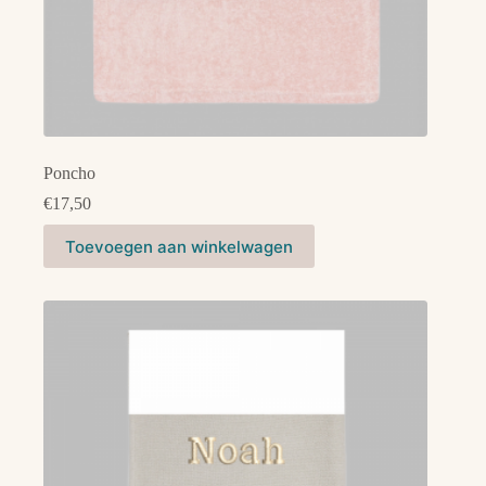
Poncho
€
17,50
Dit
Toevoegen aan winkelwagen
product
heeft
meerdere
variaties.
Deze
optie
kan
gekozen
worden
op
de
productpagina