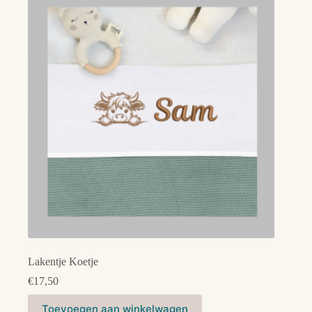
Lakentje Koetje
€
17,50
Dit
Toevoegen aan winkelwagen