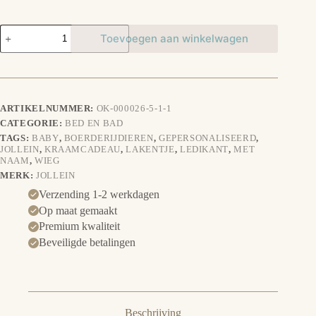
Lakentje
Toevoegen aan winkelwagen
Boerderijdieren
aantal
ARTIKELNUMMER:
OK-000026-5-1-1
CATEGORIE:
BED EN BAD
TAGS:
BABY
,
BOERDERIJDIEREN
,
GEPERSONALISEERD
,
JOLLEIN
,
KRAAMCADEAU
,
LAKENTJE
,
LEDIKANT
,
MET
NAAM
,
WIEG
MERK:
JOLLEIN
Verzending 1-2 werkdagen
Op maat gemaakt
Premium kwaliteit
Beveiligde betalingen
Beschrijving