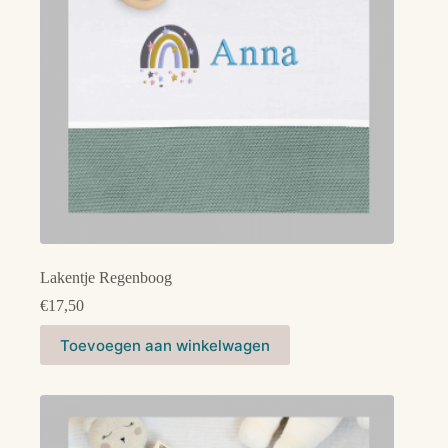
op
de
productpagina
Lakentje Regenboog
€
17,50
Dit
Toevoegen aan winkelwagen
product
heeft
meerdere
variaties.
Deze
optie