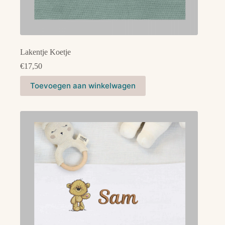
Lakentje Koetje
€
17,50
Dit
Toevoegen aan winkelwagen
product
heeft
meerdere
variaties.
Deze
optie
kan
gekozen
worden
op
de
productpagina