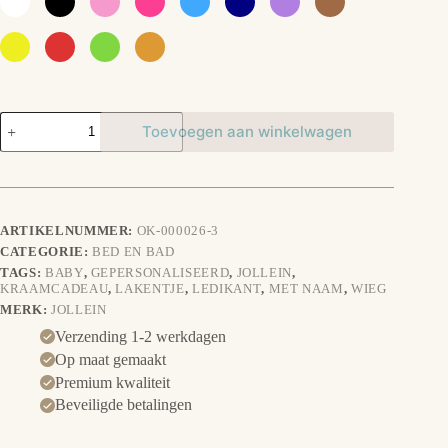
Lakentje
Toevoegen aan winkelwagen
Beertje
aantal
ARTIKELNUMMER:
OK-000026-3
CATEGORIE:
BED EN BAD
TAGS:
BABY
,
GEPERSONALISEERD
,
JOLLEIN
,
KRAAMCADEAU
,
LAKENTJE
,
LEDIKANT
,
MET NAAM
,
WIEG
MERK:
JOLLEIN
Verzending 1-2 werkdagen
Op maat gemaakt
Premium kwaliteit
Beveiligde betalingen