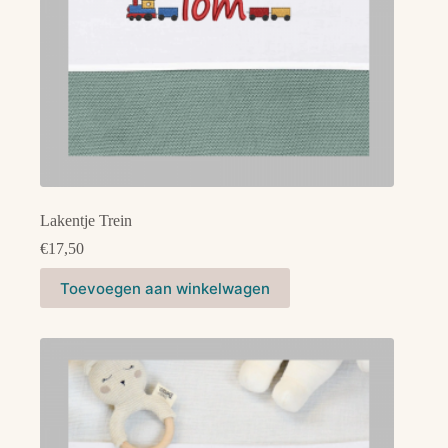
Lakentje Trein
€
17,50
Dit
Toevoegen aan winkelwagen
product
heeft
meerdere
variaties.
Deze
optie
kan
gekozen
worden