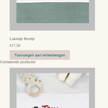
Lakentje Beertje
€
17,50
Dit
Toevoegen aan winkelwagen
product
heeft
Gerelateerde producten
meerdere
variaties.
Deze
optie
kan
gekozen
worden
op
de
productpagina