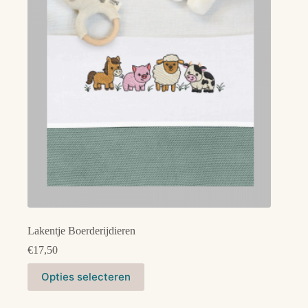
kan
gekozen
worden
op
de
productpagina
Lakentje Boerderijdieren
€
17,50
Dit
Opties selecteren
product
heeft
meerdere