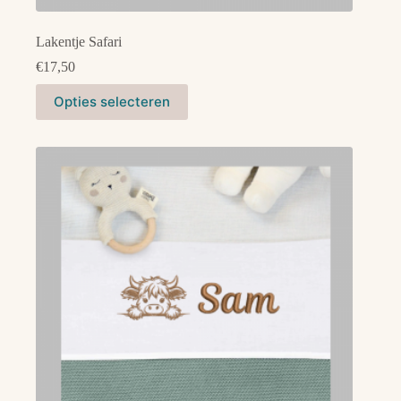
Lakentje Safari
€
17,50
Dit
Opties selecteren
product
heeft
meerdere
variaties.
Deze
optie
kan
gekozen
worden
op
de
productpagina