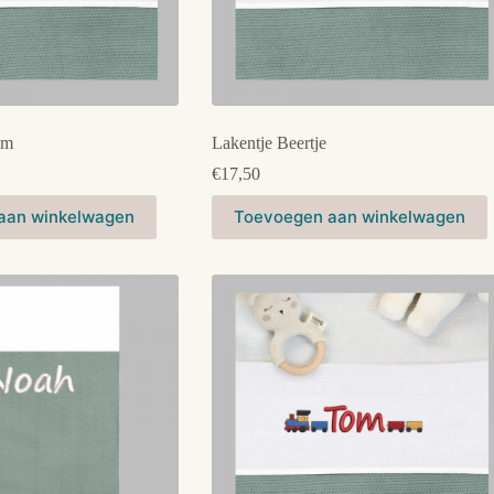
am
Lakentje Beertje
€
17,50
Dit
aan winkelwagen
Toevoegen aan winkelwagen
product
heeft
meerdere
variaties.
Deze
optie
kan
gekozen
worden
op
de
productpagina