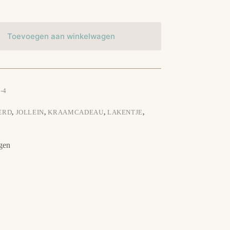
Toevoegen aan winkelwagen
-4
ERD
,
JOLLEIN
,
KRAAMCADEAU
,
LAKENTJE
,
gen