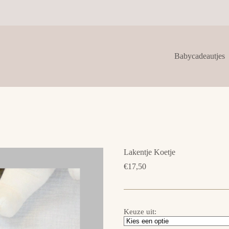
Babycadeautjes
Lakentje Koetje
€
17,50
Keuze uit: