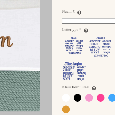
Naam
*
Lettertype
*
Kleur borduursel