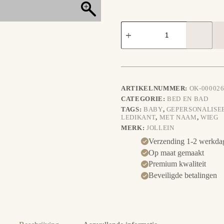
Lakentje
Koetje
aantal
ARTIKELNUMMER:
OK-000026
CATEGORIE:
BED EN BAD
TAGS:
BABY
,
GEPERSONALISE
LEDIKANT
,
MET NAAM
,
WIEG
MERK:
JOLLEIN
Verzending 1-2 werkda
Op maat gemaakt
Premium kwaliteit
Beveiligde betalingen