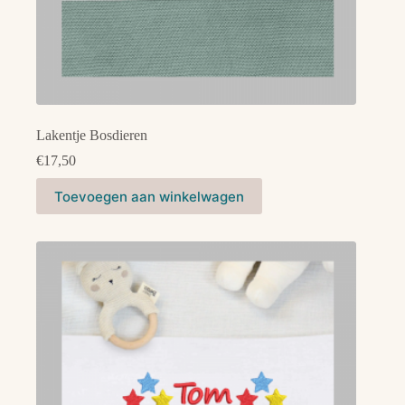
Lakentje Bosdieren
€
17,50
Dit
Toevoegen aan winkelwagen
product
heeft
meerdere
variaties.
Deze
optie
kan
gekozen
worden
op
de
productpagina