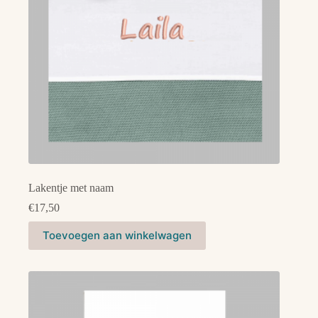
de
productpagina
Lakentje met naam
€
17,50
Dit
Toevoegen aan winkelwagen
product
heeft
meerdere
variaties.
Deze
optie
kan