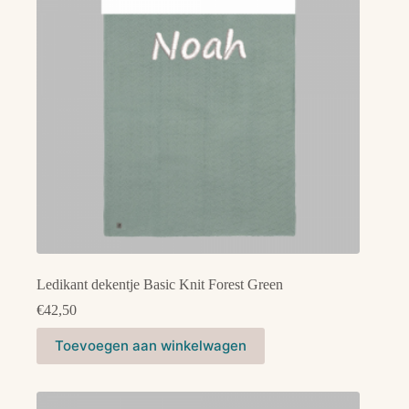
gekozen
worden
op
de
productpagina
Ledikant dekentje Basic Knit Forest Green
€
42,50
Toevoegen aan winkelwagen