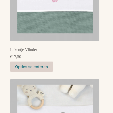
Lakentje Vlinder
€
17,50
Dit
Opties selecteren
product
heeft
meerdere
variaties.
Deze
optie
kan
gekozen
worden
op