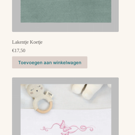
Lakentje Koetje
€
17,50
Dit
Toevoegen aan winkelwagen
product
heeft
meerdere
variaties.
Deze
optie
kan
gekozen
worden
op
de
productpagina