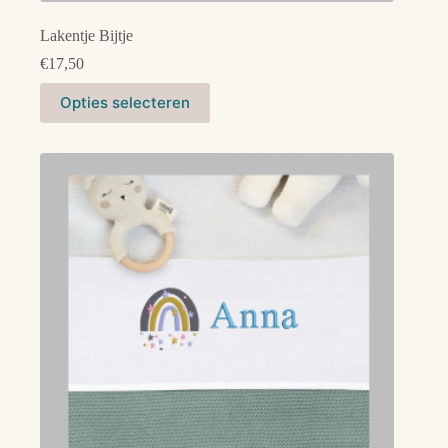
Lakentje Bijtje
€
17,50
Dit
Opties selecteren
product
heeft
meerdere
variaties.
Deze
optie
kan
gekozen
worden
op
de
productpagina