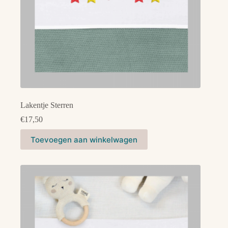
Lakentje Sterren
€
17,50
Dit
Toevoegen aan winkelwagen
product
heeft
meerdere
variaties.
Deze
optie
kan
gekozen
worden
op