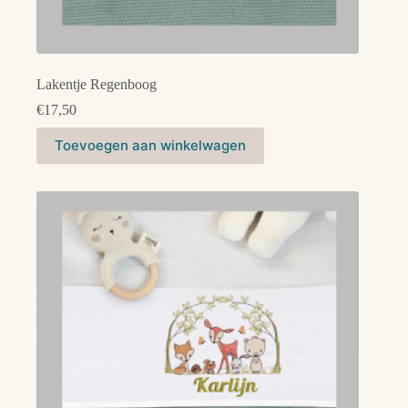
Lakentje Regenboog
€
17,50
Dit
Toevoegen aan winkelwagen
product
heeft
meerdere
variaties.
Deze
optie
kan
gekozen
worden
op
de
productpagina