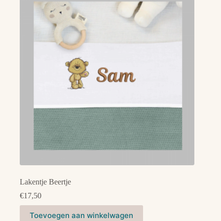
Lakentje Beertje
€
17,50
Dit
Toevoegen aan winkelwagen
product