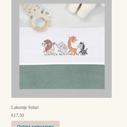
Lakentje Safari
€
17,50
Dit
Opties selecteren