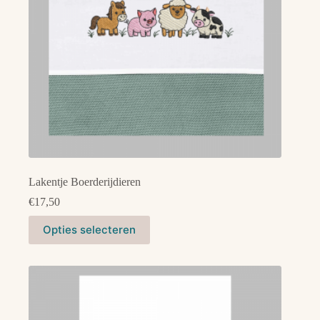
de
productpagina
Lakentje Boerderijdieren
€
17,50
Dit
Opties selecteren
product
heeft
meerdere
variaties.
Deze
optie
kan