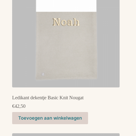
gekozen
worden
op
de
productpagina
Ledikant dekentje Basic Knit Nougat
€
42,50
Toevoegen aan winkelwagen