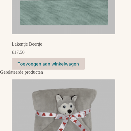
Lakentje Beertje
€
17,50
Dit
Toevoegen aan winkelwagen
product
heeft
Gerelateerde producten
meerdere
variaties.
Deze
optie
kan
gekozen
worden
op
de
productpagina