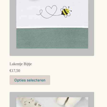
Lakentje Bijtje
€
17,50
Dit
Opties selecteren
product
heeft
meerdere
variaties.
Deze
optie