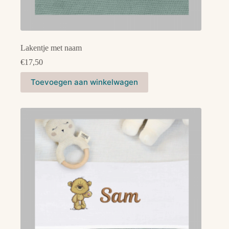
Lakentje met naam
€
17,50
Dit
Toevoegen aan winkelwagen
product
heeft
meerdere
variaties.
Deze
optie
kan
gekozen
worden
op
de
productpagina