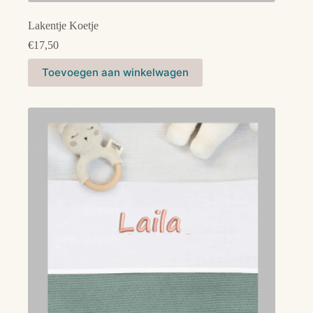
Lakentje Koetje
€
17,50
Dit
Toevoegen aan winkelwagen
product
heeft
meerdere
variaties.
Deze
optie
kan
gekozen
worden
op
de
productpagina