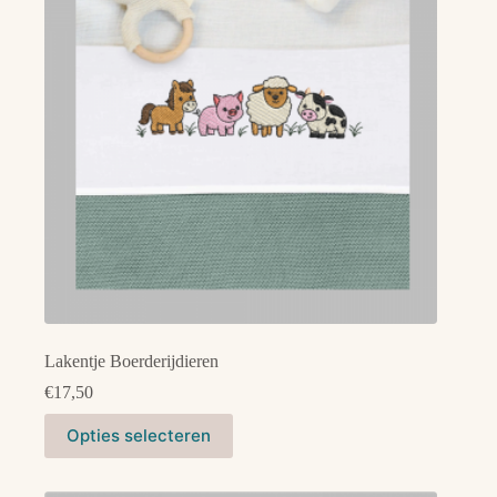
kan
gekozen
worden
op
de
productpagina
Lakentje Boerderijdieren
€
17,50
Dit
Opties selecteren
product
heeft
meerdere