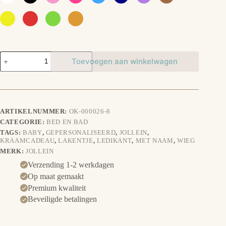
Lakentje
Toevoegen aan winkelwagen
Sterren
aantal
ARTIKELNUMMER:
OK-000026-8
CATEGORIE:
BED EN BAD
TAGS:
BABY
,
GEPERSONALISEERD
,
JOLLEIN
,
KRAAMCADEAU
,
LAKENTJE
,
LEDIKANT
,
MET NAAM
,
WIEG
MERK:
JOLLEIN
Verzending 1-2 werkdagen
Op maat gemaakt
Premium kwaliteit
Beveiligde betalingen