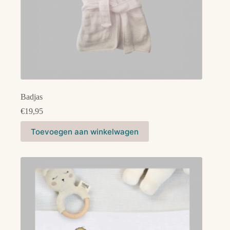
Badjas
€
19,95
Dit
Toevoegen aan winkelwagen
product
heeft
meerdere
variaties.
Deze
optie
kan
gekozen
worden
op
de