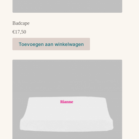
Badcape
€
17,50
Dit
Toevoegen aan winkelwagen
product
heeft
meerdere
variaties.
Deze
optie
kan
gekozen
worden
op
de
productpagina