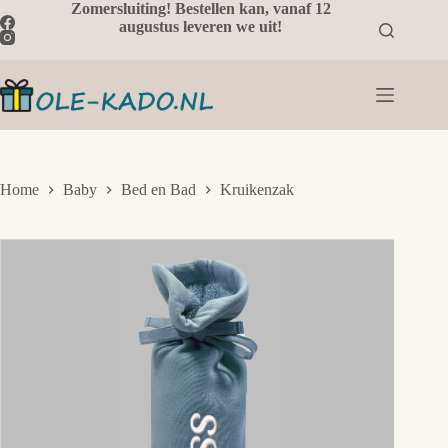
Ga
Zomersluiting! Bestellen kan, vanaf 12
naar
augustus leveren we uit!
de
inhoud
Home
Baby
Bed en Bad
Kruikenzak