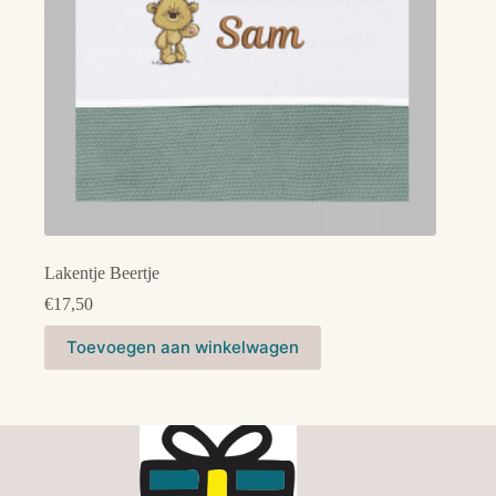
productpagina
Lakentje Beertje
€
17,50
Dit
Toevoegen aan winkelwagen
product
heeft
meerdere
variaties.
Deze
optie
kan
gekozen