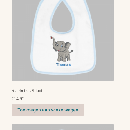
gekozen
worden
op
de
productpagina
Slabbetje Olifant
€
14,95
Dit
Toevoegen aan winkelwagen
product
heeft
meerdere
variaties.