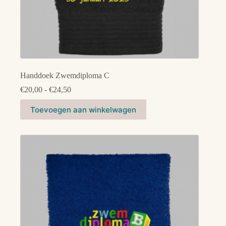
Handdoek Zwemdiploma C
Prijsklasse:
€
20,00
-
€
24,50
€20,00
Dit
tot
Toevoegen aan winkelwagen
product
€24,50
heeft
meerdere
variaties.
Deze
optie
kan
gekozen
worden
op
de
productpagina