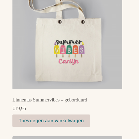
gekozen
worden
op
de
productpagina
Linnentas Summervibes – geborduurd
€
19,95
Toevoegen aan winkelwagen