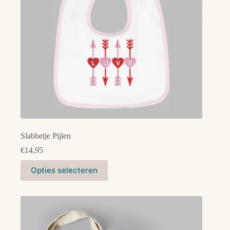
de
productpagina
Slabbetje Pijlen
€
14,95
Dit
Opties selecteren
product
heeft
meerdere
variaties.
Deze
optie
kan