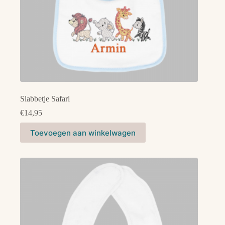
Slabbetje Safari
€
14,95
Dit
Toevoegen aan winkelwagen
product
heeft
meerdere
variaties.
Deze
optie
kan
gekozen
worden
op