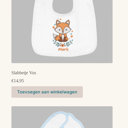
de
productpagina
Slabbetje Vos
€
14,95
Dit
Toevoegen aan winkelwagen
product
heeft
meerdere
variaties.
Deze
optie
kan