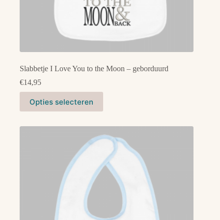
Slabbetje I Love You to the Moon – geborduurd
€
14,95
Dit
Opties selecteren
product
heeft
meerdere
variaties.
Deze
optie
kan
gekozen
worden
op
de
productpagina