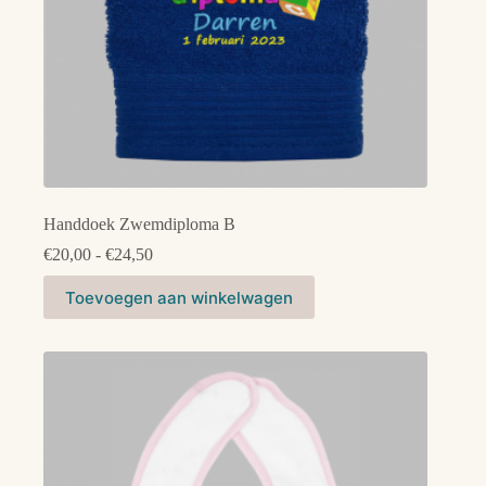
Handdoek Zwemdiploma B
Prijsklasse:
€
20,00
-
€
24,50
€20,00
Dit
tot
Toevoegen aan winkelwagen
product
€24,50
heeft
meerdere
variaties.
Deze
optie
kan
gekozen
worden
op