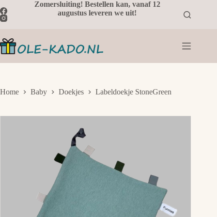
Ga
Zomersluiting! Bestellen kan, vanaf 12
naar
augustus leveren we uit!
de
inhoud
Home
Baby
Doekjes
Labeldoekje StoneGreen