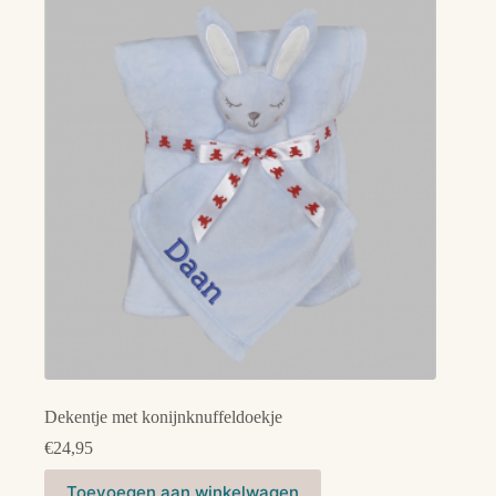
Dekentje met konijnknuffeldoekje
€
24,95
Dit
Toevoegen aan winkelwagen