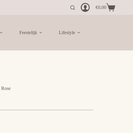
€
0,00
Winkelwagen
Feestelijk
Lifestyle
d Rose