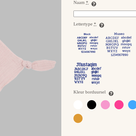
Naam
*
Lettertype
*
Kleur borduursel