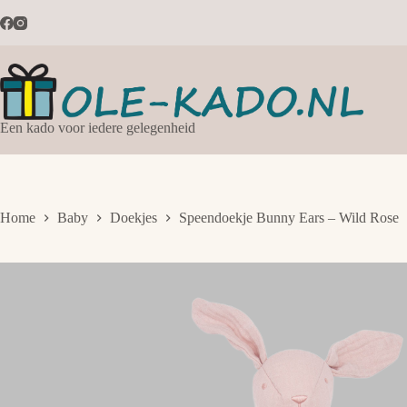
Ga
naar
de
inhoud
Een kado voor iedere gelegenheid
Home
Baby
Doekjes
Speendoekje Bunny Ears – Wild Rose