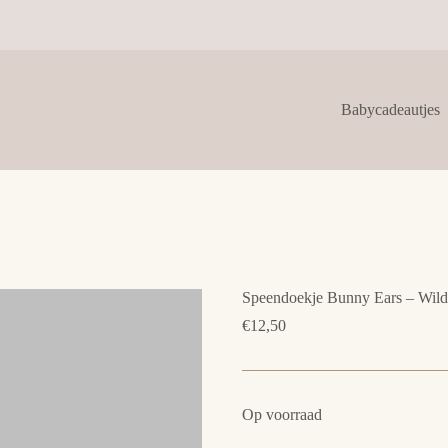
Babycadeautjes
Speendoekje Bunny Ears – Wil
€
12,50
Op voorraad