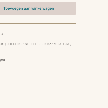
Toevoegen aan winkelwagen
-3
ERD
,
JOLLEIN
,
KNUFFELTJE
,
KRAAMCADEAU
,
gen