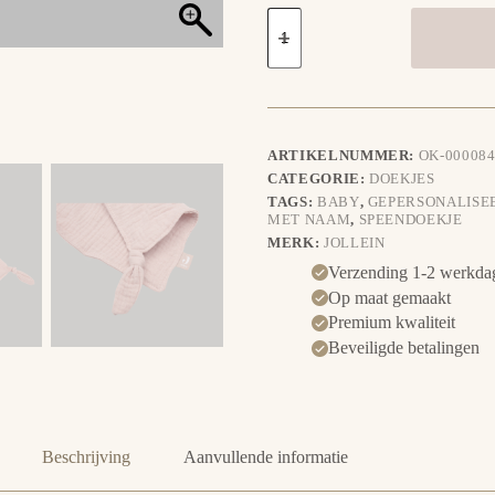
Speendoekje
Bunny
Ears
-
Wild
Rose
aantal
ARTIKELNUMMER:
OK-000084
CATEGORIE:
DOEKJES
TAGS:
BABY
,
GEPERSONALISE
MET NAAM
,
SPEENDOEKJE
MERK:
JOLLEIN
Verzending 1-2 werkda
Op maat gemaakt
Premium kwaliteit
Beveiligde betalingen
Beschrijving
Aanvullende informatie