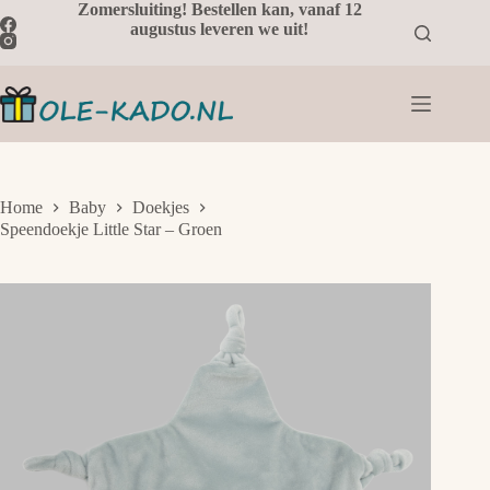
Ga
Zomersluiting! Bestellen kan, vanaf 12
naar
augustus leveren we uit!
de
inhoud
Home
Baby
Doekjes
Speendoekje Little Star – Groen