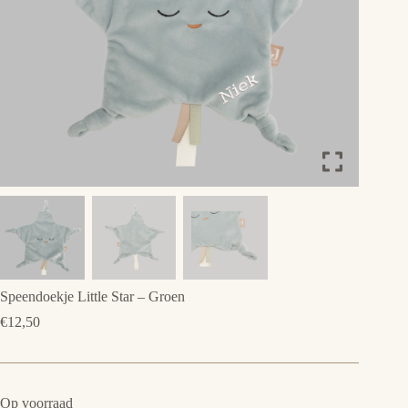
Speendoekje Little Star – Groen
€
12,50
Op voorraad