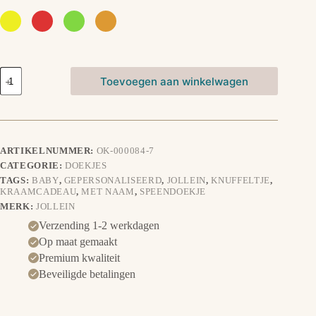
Speendoekje
Toevoegen aan winkelwagen
Little
Star
-
Groen
aantal
ARTIKELNUMMER:
OK-000084-7
CATEGORIE:
DOEKJES
TAGS:
BABY
,
GEPERSONALISEERD
,
JOLLEIN
,
KNUFFELTJE
,
KRAAMCADEAU
,
MET NAAM
,
SPEENDOEKJE
MERK:
JOLLEIN
Verzending 1-2 werkdagen
Op maat gemaakt
Premium kwaliteit
Beveiligde betalingen