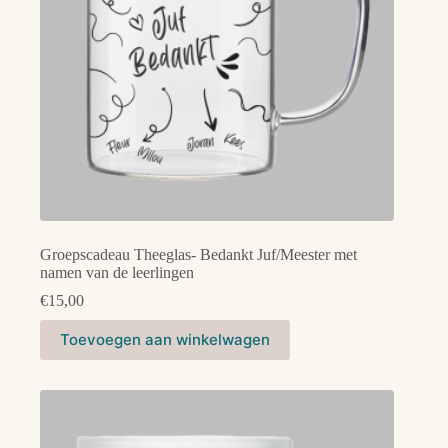
de
productpagina
Groepscadeau Theeglas- Bedankt Juf/Meester met
namen van de leerlingen
€
15,00
Dit
Toevoegen aan winkelwagen
product
heeft
meerdere
variaties.
Deze
optie