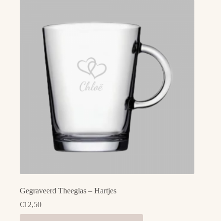
variaties.
Deze
optie
kan
gekozen
worden
op
de
productpagina
Gegraveerd Theeglas – Hartjes
€
12,50
Dit