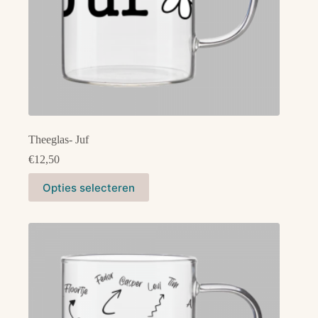
Theeglas- Juf
€
12,50
Dit
Opties selecteren
product
heeft
meerdere
variaties.
Deze
optie
kan
gekozen
worden
op