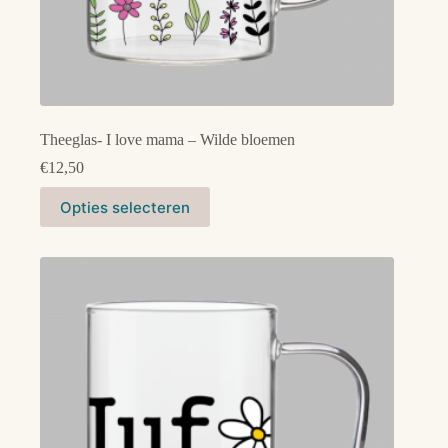
Theeglas- I love mama – Wilde bloemen
€
12,50
Dit
Opties selecteren
product
heeft
meerdere
variaties.
Deze
optie
kan
gekozen
worden
op
de
productpagina