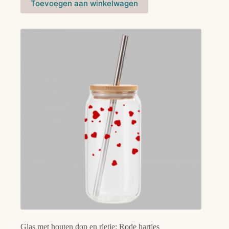
Toevoegen aan winkelwagen
Glas met houten dop en rietje: Rode hartjes