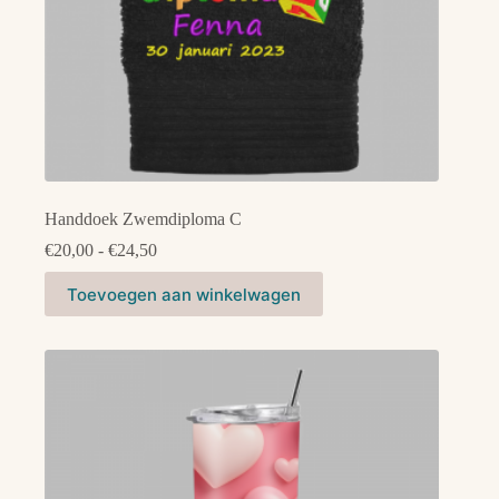
Handdoek Zwemdiploma C
Prijsklasse:
€
20,00
-
€
24,50
€20,00
Dit
tot
Toevoegen aan winkelwagen
product
€24,50
heeft
meerdere
variaties.
Deze
optie
kan
gekozen
worden
op