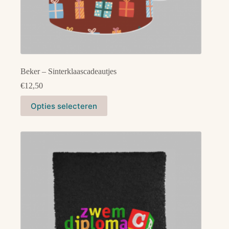
Beker – Sinterklaascadeautjes
€
12,50
Dit
Opties selecteren
product
heeft
meerdere
variaties.
Deze
optie
kan
gekozen
worden
op
de
productpagina