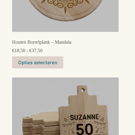
Houten Borrelplank – Mandala
Prijsklasse:
€
18,50
-
€
37,50
€18,50
Dit
tot
Opties selecteren
product
€37,50
heeft
meerdere
variaties.
Deze
optie
kan
gekozen
worden
op
de
productpagina