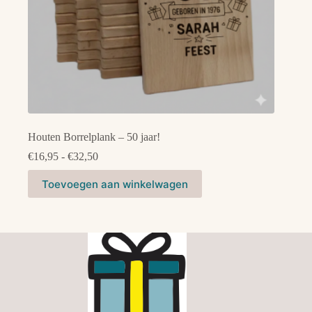
Houten Borrelplank – 50 jaar!
Prijsklasse:
€
16,95
-
€
32,50
€16,95
Dit
tot
Toevoegen aan winkelwagen
product
€32,50
heeft
meerdere
variaties.
Deze
optie
kan
gekozen
worden
op