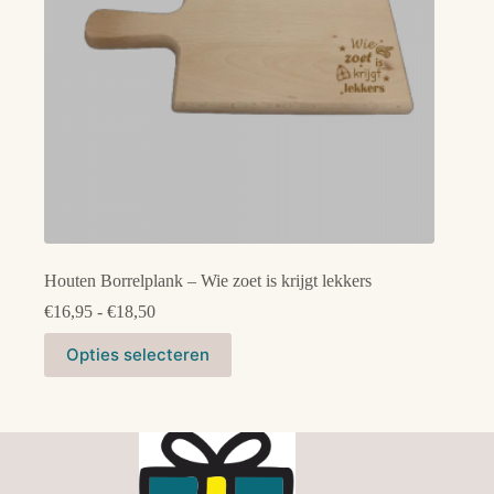
de
productpagina
Houten Borrelplank – Wie zoet is krijgt lekkers
Prijsklasse:
€
16,95
-
€
18,50
€16,95
Dit
tot
Opties selecteren
product
€18,50
heeft
meerdere
variaties.
Deze
optie
kan