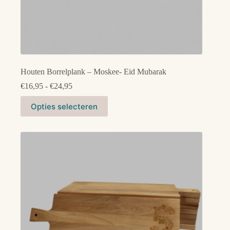
Houten Borrelplank – Moskee- Eid Mubarak
Prijsklasse:
€
16,95
-
€
24,95
€16,95
Dit
tot
Opties selecteren
product
€24,95
heeft
meerdere
variaties.
Deze
optie
kan
gekozen
worden
op
de
productpagina