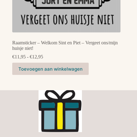
Raamsticker – Welkom Sint en Piet – Vergeet ons/mijn
huisje niet!
Prijsklasse:
€
11,95
-
€
12,95
€11,95
Dit
tot
Toevoegen aan winkelwagen
product
€12,95
heeft
meerdere
variaties.
Deze
optie
kan
gekozen
worden
op
de
productpagina