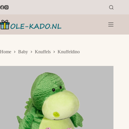
Ga
naar
de
inhoud
Home
Baby
Knuffels
Knuffeldino