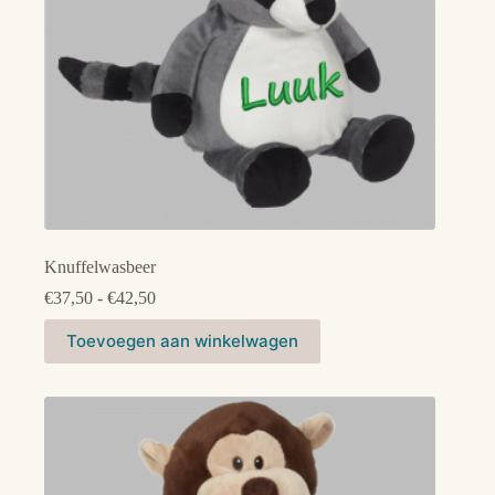
productpagina
Knuffelwasbeer
Prijsklasse:
€
37,50
-
€
42,50
€37,50
Dit
tot
Toevoegen aan winkelwagen
product
€42,50
heeft
meerdere
variaties.
Deze
optie
kan
gekozen