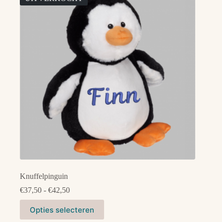
optie
kan
gekozen
worden
op
de
productpagina
Knuffelpinguin
Prijsklasse:
€
37,50
-
€
42,50
€37,50
Dit
tot
Opties selecteren
product
€42,50
heeft