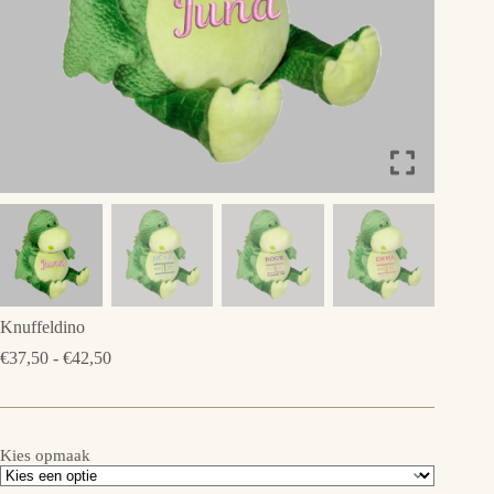
Knuffeldino
Prijsklasse:
€
37,50
-
€
42,50
€37,50
tot
€42,50
Kies opmaak