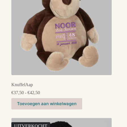
worden
op
de
productpagina
KnuffelAap
Prijsklasse:
€
37,50
-
€
42,50
€37,50
Dit
tot
Toevoegen aan winkelwagen
product
€42,50
heeft
meerdere
variaties.
Deze
UITVERKOCHT