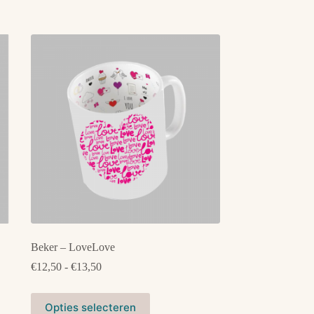
Beker – LoveLove
Prijsklasse:
€
12,50
-
€
13,50
€12,50
tot
Dit
€13,50
Opties selecteren
product