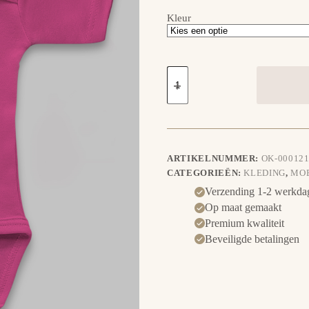
Kleur
Rompertje
Super
opa
aantal
ARTIKELNUMMER:
OK-000121
CATEGORIEËN:
KLEDING
,
MO
Verzending 1-2 werkda
Op maat gemaakt
Premium kwaliteit
Beveiligde betalingen