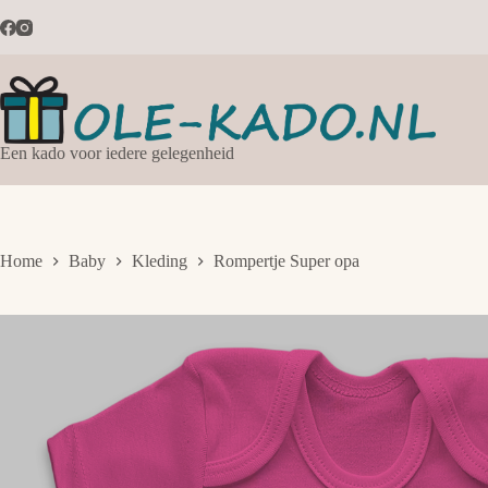
Ga
naar
de
inhoud
Een kado voor iedere gelegenheid
Home
Baby
Kleding
Rompertje Super opa