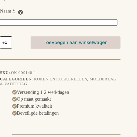
Naam
*
Schort-
Toevoegen aan winkelwagen
BBQ
master
aantal
SKU:
OK-000140-1
CATEGORIEËN:
KOKEN EN KOKKERELLEN
,
MOEDERDAG
& VADERDAG
Verzending 1-2 werkdagen
Op maat gemaakt
Premium kwaliteit
Beveiligde betalingen