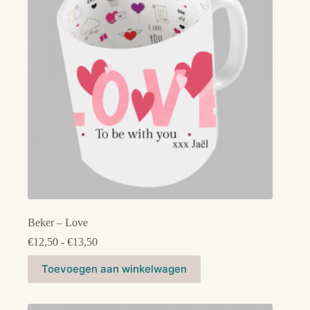
gekozen
worden
op
de
productpagina
Beker – Love
Prijsklasse:
€
12,50
-
€
13,50
€12,50
Dit
tot
Toevoegen aan winkelwagen
product
€13,50
heeft
meerdere