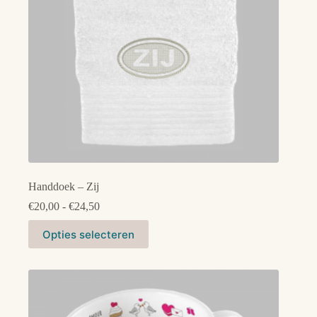
Handdoek – Zij
Prijsklasse:
€
20,00
-
€
24,50
€20,00
Dit
tot
Opties selecteren
product
€24,50
heeft
meerdere
variaties.
Deze
optie
kan