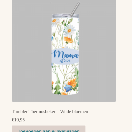
variaties.
Deze
optie
kan
gekozen
worden
op
de
productpagina
Tumbler Thermosbeker – Wilde bloemen
€
19,95
Toevoegen aan winkelwagen