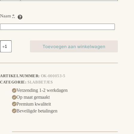
Naam
*
Slabbetje
Toevoegen aan winkelwagen
Dolfijn
met
naam
aantal
ARTIKELNUMMER:
OK-000053-5
CATEGORIE:
SLABBETJES
Verzending 1-2 werkdagen
Op maat gemaakt
Premium kwaliteit
Beveiligde betalingen