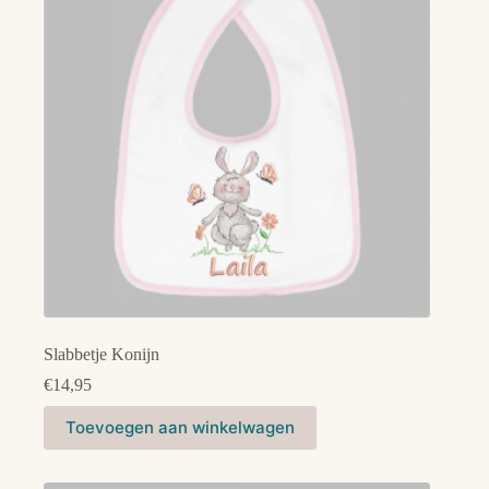
Slabbetje Konijn
€
14,95
Dit
Toevoegen aan winkelwagen
product
heeft
meerdere