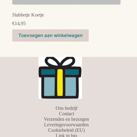
Slabbetje Koetje
€
14,95
Dit
Toevoegen aan winkelwagen
product
heeft
meerdere
variaties.
Deze
optie
kan
gekozen
worden
op
de
productpagina
Ons bedrijf
Contact
Verzenden en bezorgen
Leveringsvoorwaarden
Cookiebeleid (EU)
Link in bio