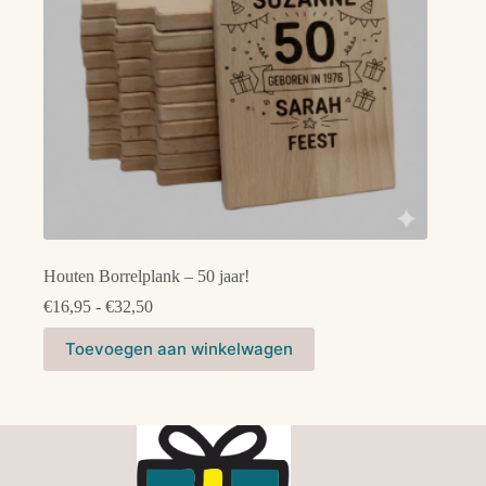
de
productpagina
Houten Borrelplank – 50 jaar!
Prijsklasse:
€
16,95
-
€
32,50
€16,95
Dit
tot
Toevoegen aan winkelwagen
product
€32,50
heeft
meerdere
variaties.
Deze
optie
kan