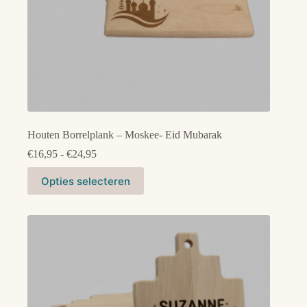
Houten Borrelplank – Moskee- Eid Mubarak
Prijsklasse:
€
16,95
-
€
24,95
€16,95
Dit
tot
Opties selecteren
product
€24,95
heeft
meerdere
variaties.
Deze
optie
kan
gekozen
worden
op