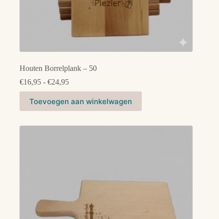
Houten Borrelplank – 50
Prijsklasse:
€
16,95
-
€
24,95
€16,95
Dit
tot
Toevoegen aan winkelwagen
product
€24,95
heeft
meerdere
variaties.
Deze
optie
kan
gekozen
worden
op
de
productpagina