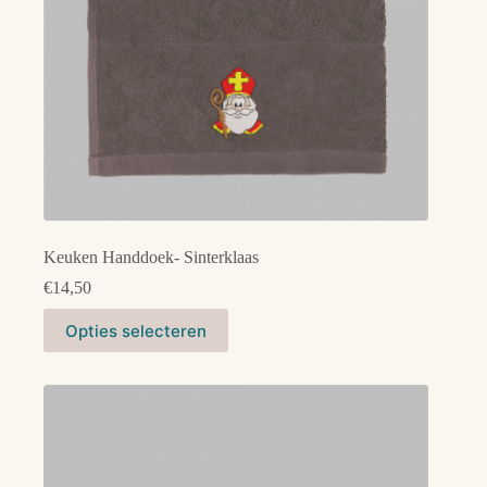
productpagina
Keuken Handdoek- Sinterklaas
€
14,50
Dit
Opties selecteren
product
heeft
meerdere
variaties.
Deze
optie
kan
gekozen