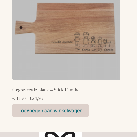
worden
op
de
productpagina
Gegraveerde plank – Stick Family
Prijsklasse:
€
18,50
-
€
24,95
€18,50
Dit
tot
Toevoegen aan winkelwagen
product
€24,95
heeft
meerdere
variaties.
Deze