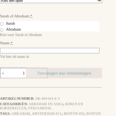
Sarah of Abraham
*
Sarah
Abraham
Kies voor Sarah of Abraham
Naam
*
Vul hier de naam in
Houten
Toevoegen aan winkelwagen
Borrelplank
-
50
aantal
ARTIKELNUMMER:
OK-000164-8-3
CATEGORIEËN:
ABRAHAM EN SARA
,
KOKEN EN
KOKKERELLEN
,
VERJAARDAG
TAGS:
ABRAHAM
,
AMSTERDAM 811
,
BOSTON 402
,
BOSTON