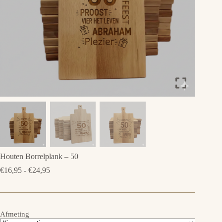
Houten Borrelplank – 50
Prijsklasse:
€
16,95
-
€
24,95
€16,95
tot
€24,95
Afmeting