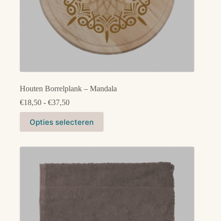
Houten Borrelplank – Mandala
Prijsklasse:
€
18,50
-
€
37,50
€18,50
Dit
tot
Opties selecteren
product
€37,50
heeft
meerdere
variaties.
Deze
optie
kan
gekozen
worden
op
de