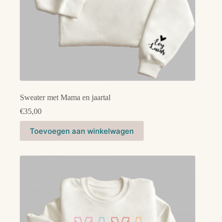
Sweater met Mama en jaartal
€
35,00
Dit
Toevoegen aan winkelwagen
product
heeft
meerdere
variaties.
Deze
optie
kan
gekozen
worden
op