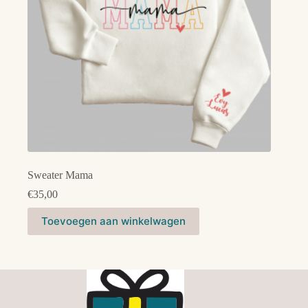
de
productpagina
Sweater Mama
€
35,00
Dit
Toevoegen aan winkelwagen
product
heeft
meerdere
variaties.
Deze
optie
kan