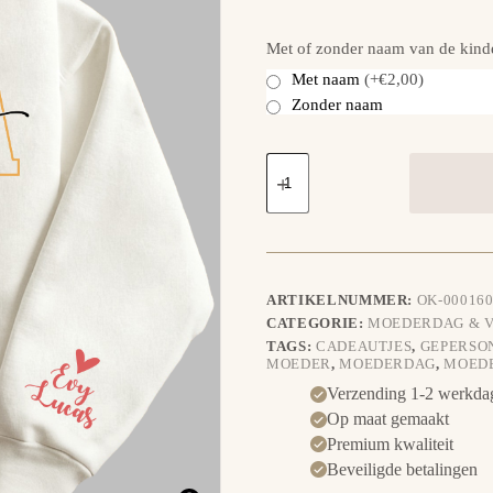
Met of zonder naam van de kind
Met naam
(+€2,00)
Zonder naam
Sweater
Mama
aantal
ARTIKELNUMMER:
OK-000160
CATEGORIE:
MOEDERDAG & 
TAGS:
CADEAUTJES
,
GEPERSO
MOEDER
,
MOEDERDAG
,
MOED
Verzending 1-2 werkda
Op maat gemaakt
Premium kwaliteit
Beveiligde betalingen