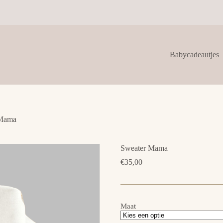
Babycadeautjes
 Mama
Sweater Mama
€
35,00
Maat