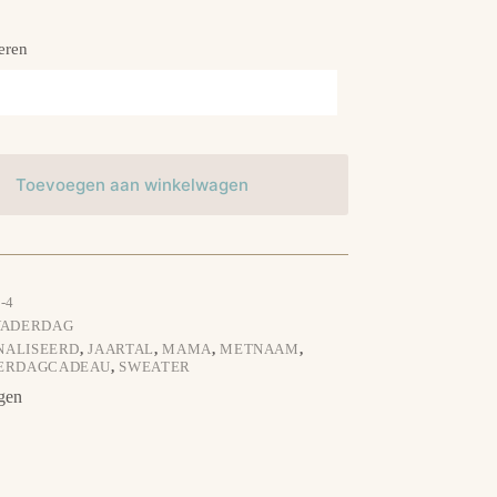
eren
Toevoegen aan winkelwagen
-4
VADERDAG
NALISEERD
,
JAARTAL
,
MAMA
,
METNAAM
,
ERDAGCADEAU
,
SWEATER
gen