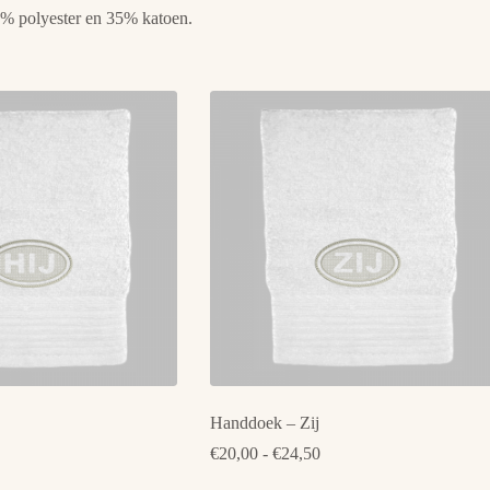
5 % polyester en 35% katoen.
Handdoek – Zij
rijsklasse:
Prijsklasse:
€
20,00
-
€
24,50
20,00
€20,00