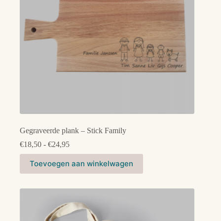
Gegraveerde plank – Stick Family
Prijsklasse:
€
18,50
-
€
24,95
€18,50
Dit
tot
Toevoegen aan winkelwagen
product
€24,95
heeft
meerdere
variaties.
Deze
optie
kan