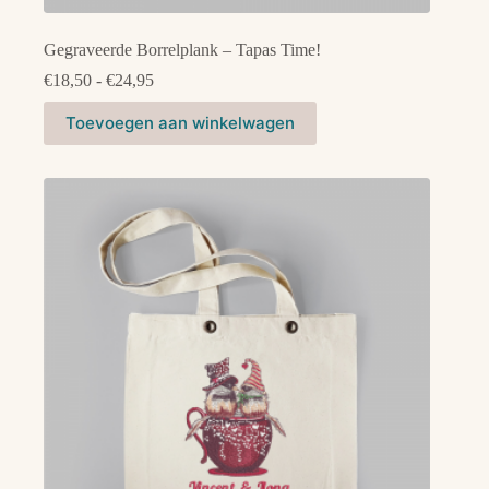
Gegraveerde Borrelplank – Tapas Time!
Prijsklasse:
€
18,50
-
€
24,95
€18,50
Dit
tot
Toevoegen aan winkelwagen
product
€24,95
heeft
meerdere
variaties.
Deze
optie
kan
gekozen
worden
op
de
productpagina