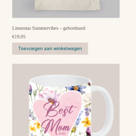
Linnentas Summervibes – geborduurd
€
19,95
Toevoegen aan winkelwagen