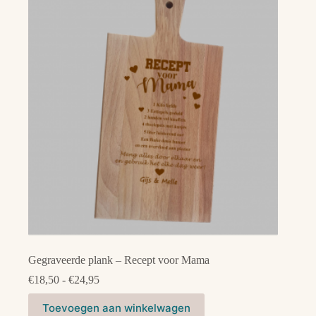
Gegraveerde plank – Recept voor Mama
Prijsklasse:
€
18,50
-
€
24,95
€18,50
Dit
tot
Toevoegen aan winkelwagen
product