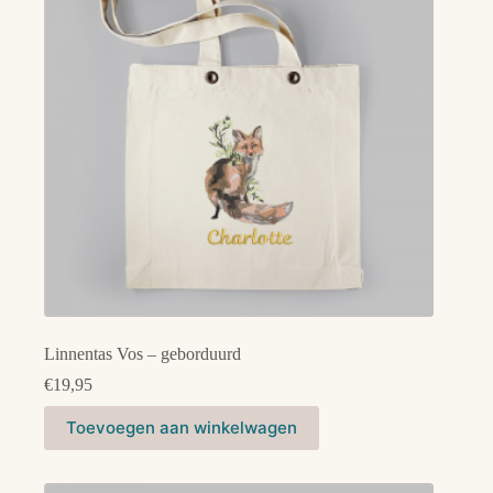
gekozen
worden
op
de
productpagina
Linnentas Vos – geborduurd
€
19,95
Toevoegen aan winkelwagen