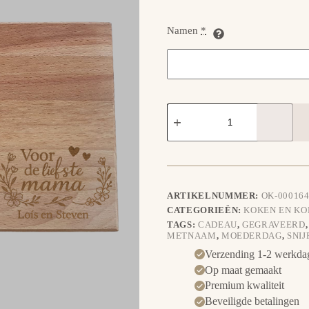
Namen
*
Gegraveerde
plank
-
Voor
de
liefste
mama
aantal
ARTIKELNUMMER:
OK-000164
CATEGORIEËN:
KOKEN EN K
TAGS:
CADEAU
,
GEGRAVEERD
METNAAM
,
MOEDERDAG
,
SNI
Verzending 1-2 werkda
Op maat gemaakt
Premium kwaliteit
Beveiligde betalingen