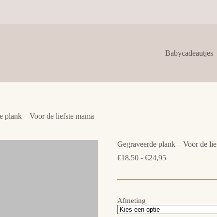
Babycadeautjes
 plank – Voor de liefste mama
Gegraveerde plank – Voor de li
Prijsklasse:
€
18,50
-
€
24,95
€18,50
tot
€24,95
Afmeting