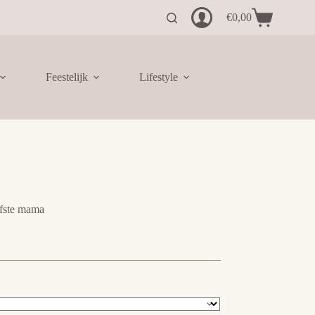
€
0,00
Winkelwagen
Feestelijk
Lifestyle
efste mama