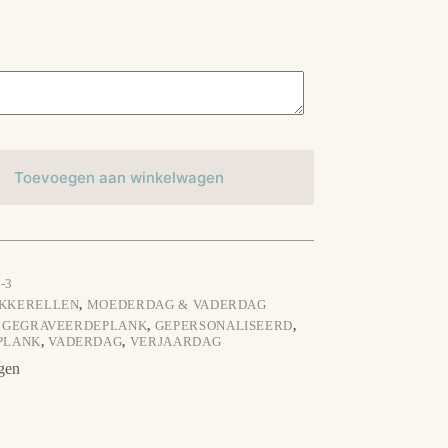
Toevoegen aan winkelwagen
-3
OKKERELLEN
,
MOEDERDAG & VADERDAG
,
GEGRAVEERDEPLANK
,
GEPERSONALISEERD
,
JPLANK
,
VADERDAG
,
VERJAARDAG
gen