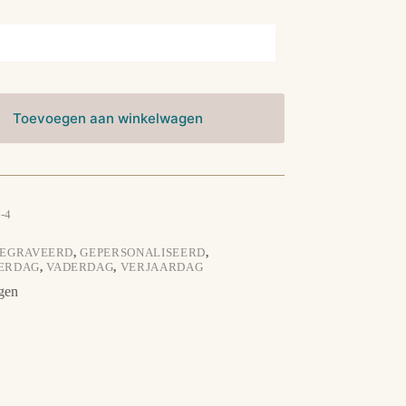
Toevoegen aan winkelwagen
-4
EGRAVEERD
,
GEPERSONALISEERD
,
ERDAG
,
VADERDAG
,
VERJAARDAG
gen