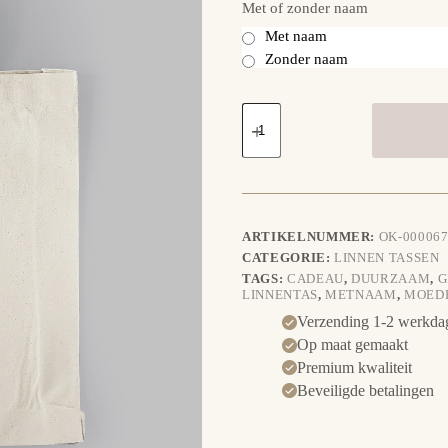
Met of zonder naam
Met naam
Zonder naam
Linnentas
Mandala
Konijn
aantal
ARTIKELNUMMER:
OK-000067
CATEGORIE:
LINNEN TASSEN
TAGS:
CADEAU
,
DUURZAAM
,
G
LINNENTAS
,
METNAAM
,
MOED
Verzending 1-2 werkda
Op maat gemaakt
Premium kwaliteit
Beveiligde betalingen