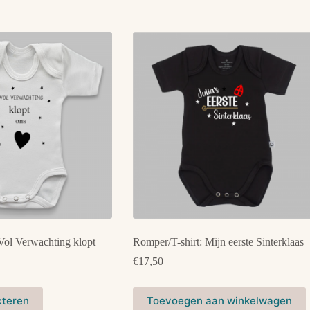
Vol Verwachting klopt
Romper/T-shirt: Mijn eerste Sinterklaas
€
17,50
Dit
cteren
Toevoegen aan winkelwagen
product