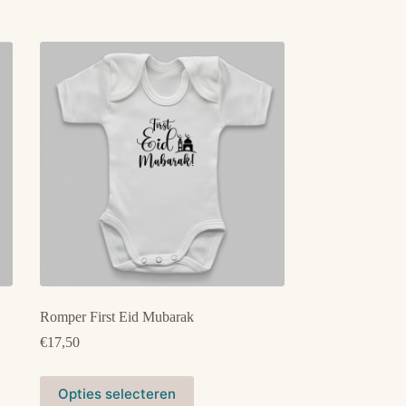
Romper First Eid Mubarak
€
17,50
Dit
Opties selecteren
product