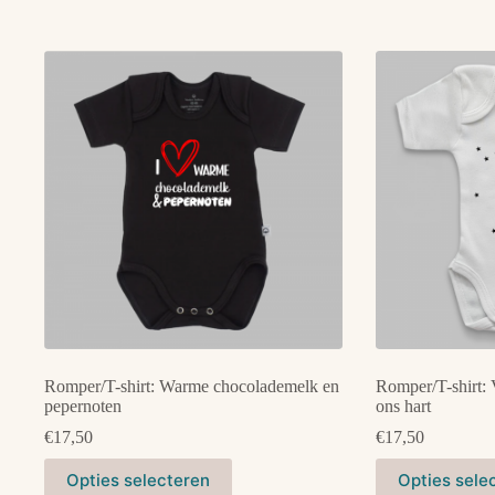
Romper/T-shirt: Warme chocolademelk en
Romper/T-shirt: 
pepernoten
ons hart
€
17,50
€
17,50
Dit
Dit
Opties selecteren
Opties sele
product
product