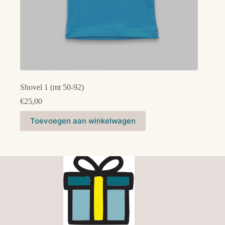
Shovel 1 (mt 50-92)
€
25,00
Dit
Toevoegen aan winkelwagen
product
heeft
meerdere
variaties.
Deze
optie
kan
gekozen
worden
op
de
productpagina