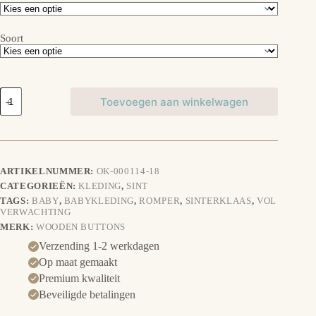
Soort
Romper/T-
Toevoegen aan winkelwagen
shirt:
Wie
zoet
is
krijgt
lekkers
ARTIKELNUMMER:
OK-000114-18
aantal
CATEGORIEËN:
KLEDING
,
SINT
TAGS:
BABY
,
BABYKLEDING
,
ROMPER
,
SINTERKLAAS
,
VOL
VERWACHTING
MERK:
WOODEN BUTTONS
Verzending 1-2 werkdagen
Op maat gemaakt
Premium kwaliteit
Beveiligde betalingen