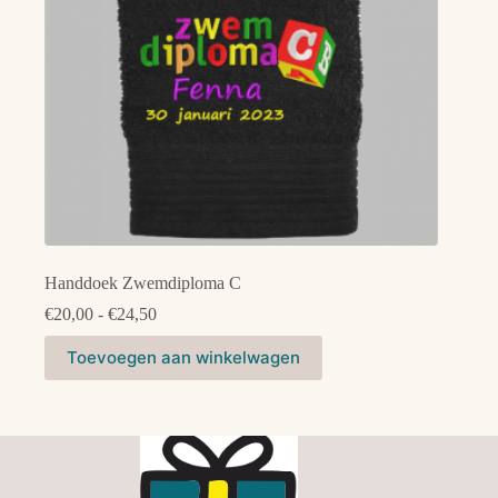
de
productpagina
Handdoek Zwemdiploma C
Prijsklasse:
€
20,00
-
€
24,50
€20,00
Dit
tot
Toevoegen aan winkelwagen
product
€24,50
heeft
meerdere
variaties.
Deze
optie
kan