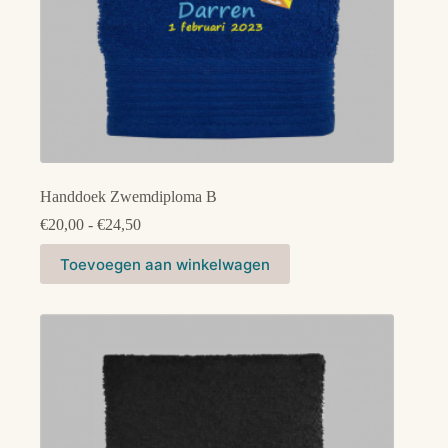
Handdoek Zwemdiploma B
Prijsklasse:
€
20,00
-
€
24,50
€20,00
Dit
tot
Toevoegen aan winkelwagen
product
€24,50
heeft
meerdere
variaties.
Deze
optie
kan
gekozen
worden
op