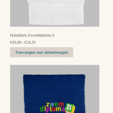
Handdoek Zwemdiploma A
Prijsklasse:
€
20,00
-
€
24,50
€20,00
Dit
tot
Toevoegen aan winkelwagen
product
€24,50
heeft
meerdere
variaties.
Deze
optie
kan
gekozen
worden
op
de
productpagina