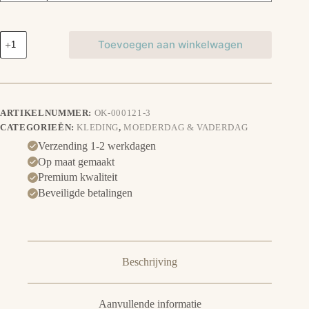
Fijne
Toevoegen aan winkelwagen
eerste
moederdag
aantal
ARTIKELNUMMER:
OK-000121-3
CATEGORIEËN:
KLEDING
,
MOEDERDAG & VADERDAG
Verzending 1-2 werkdagen
Op maat gemaakt
Premium kwaliteit
Beveiligde betalingen
Beschrijving
Aanvullende informatie