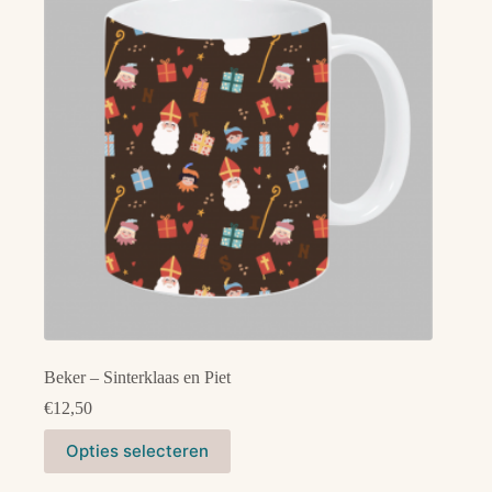
Beker – Sinterklaas en Piet
€
12,50
Dit
Opties selecteren
product
heeft