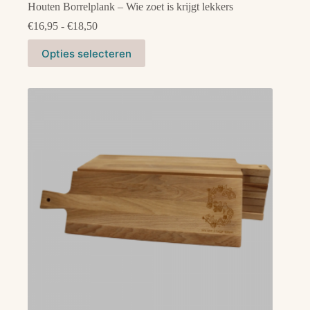
Houten Borrelplank – Wie zoet is krijgt lekkers
Prijsklasse:
€
16,95
-
€
18,50
€16,95
Dit
tot
Opties selecteren
product
€18,50
heeft
meerdere
variaties.
Deze
optie
kan
gekozen
worden
op
de
productpagina