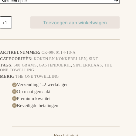
Gastendoekje-
Toevoegen aan winkelwagen
Sinterklaas
aantal
ARTIKELNUMMER:
OK-0000114-13-A
CATEGORIEËN:
KOKEN EN KOKKERELLEN
,
SINT
TAGS:
500 GRAMS
,
GASTENDOEKJE
,
SINTERKLAAS
,
THE
ONE TOWELLING
MERK:
THE ONE TOWELLING
Verzending 1-2 werkdagen
Op maat gemaakt
Premium kwaliteit
Beveiligde betalingen
Beschrijving