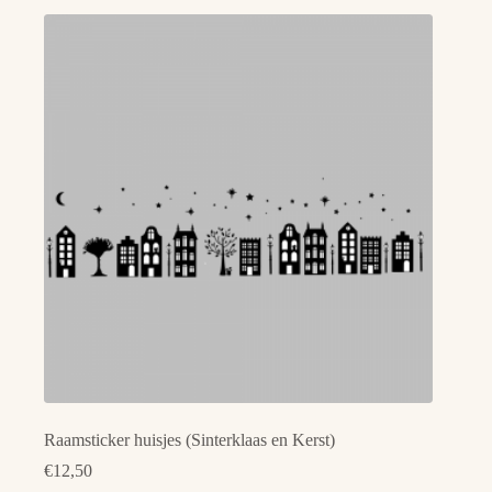
meerdere
variaties.
Deze
optie
kan
gekozen
worden
op
de
productpagina
Raamsticker huisjes (Sinterklaas en Kerst)
€
12,50