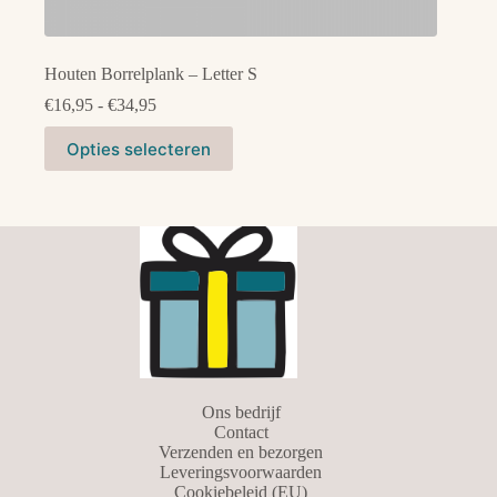
Houten Borrelplank – Letter S
Prijsklasse:
€
16,95
-
€
34,95
€16,95
Dit
tot
Opties selecteren
product
€34,95
heeft
meerdere
variaties.
Deze
optie
kan
gekozen
worden
op
de
productpagina
Ons bedrijf
Contact
Verzenden en bezorgen
Leveringsvoorwaarden
Cookiebeleid (EU)