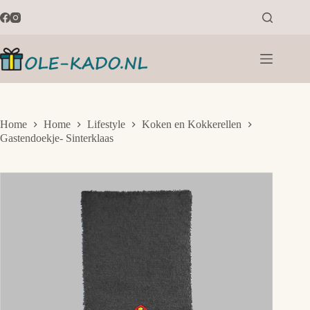
Ga
naar
de
inhoud
Home
Home
Lifestyle
Koken en Kokkerellen
Gastendoekje- Sinterklaas