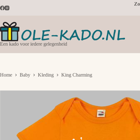
Ga
Zo
naar
de
inhoud
Een kado voor iedere gelegenheid
Home
Baby
Kleding
King Charming