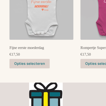
Fijne eerste moederdag
Rompertje Super
€
17,50
€
17,50
Dit
Dit
Opties selecteren
Opties sele
product
product
heeft
heeft
meerdere
meerdere
variaties.
variaties.
Deze
Deze
optie
optie
kan
kan
gekozen
gekozen
worden
worden
op
op