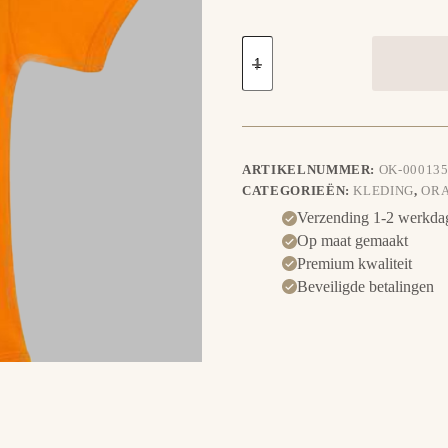
King
Charming
aantal
ARTIKELNUMMER:
OK-000135
CATEGORIEËN:
KLEDING
,
ORA
Verzending 1-2 werkda
Op maat gemaakt
Premium kwaliteit
Beveiligde betalingen