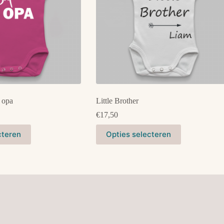
 opa
Little Brother
€
17,50
Dit
cteren
Opties selecteren
product
heeft
meerdere
variaties.
Deze
optie
kan
gekozen
worden
op