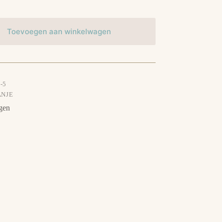
Toevoegen aan winkelwagen
-5
NJE
gen