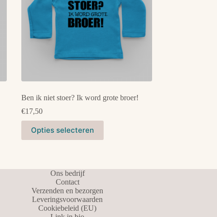
Ben ik niet stoer? Ik word grote broer!
€
17,50
Dit
Opties selecteren
product
heeft
meerdere
variaties.
Deze
Ons bedrijf
optie
Contact
kan
Verzenden en bezorgen
gekozen
Leveringsvoorwaarden
worden
Cookiebeleid (EU)
op
Link in bio