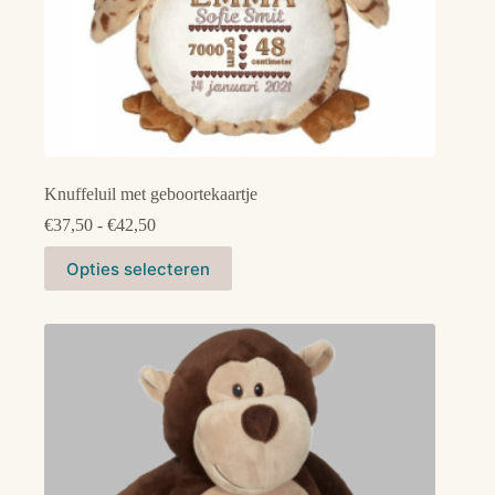
Knuffeluil met geboortekaartje
Prijsklasse:
€
37,50
-
€
42,50
€37,50
Dit
tot
Opties selecteren
product
€42,50
heeft
meerdere
variaties.
Deze
optie
kan
gekozen
worden
op
de
productpagina