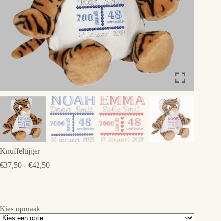
Knuffeltijger
Prijsklasse:
€
37,50
-
€
42,50
€37,50
tot
€42,50
Kies opmaak