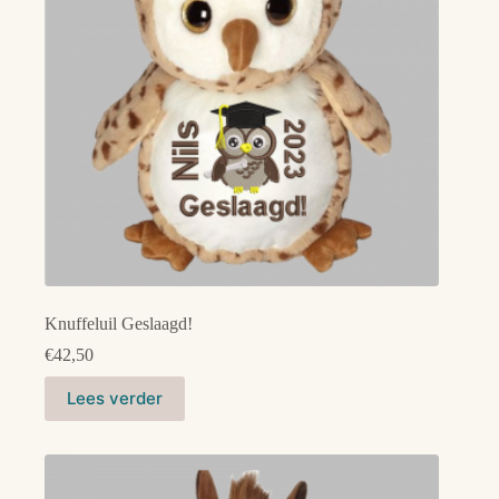
worden
op
de
productpagina
Knuffeluil Geslaagd!
€
42,50
Lees verder