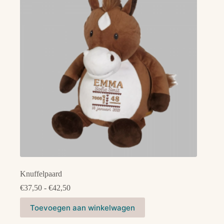
Knuffelpaard
Prijsklasse:
€
37,50
-
€
42,50
€37,50
Dit
tot
Toevoegen aan winkelwagen
product
€42,50
heeft