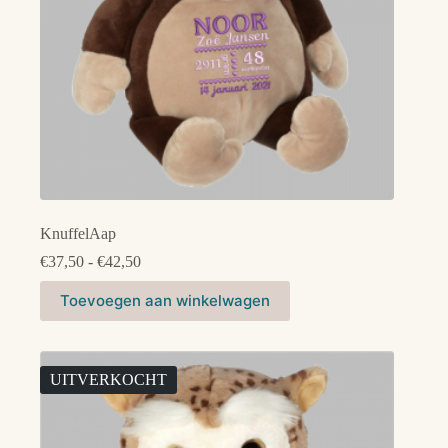
KnuffelAap
Prijsklasse:
€
37,50
-
€
42,50
€37,50
Dit
tot
Toevoegen aan winkelwagen
product
€42,50
heeft
meerdere
variaties.
Deze
UITVERKOCHT
optie
kan
gekozen