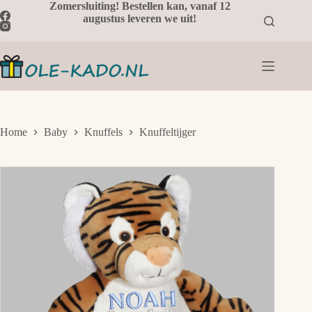
Ga
Zomersluiting! Bestellen kan, vanaf 12
naar
augustus leveren we uit!
de
inhoud
Home
Baby
Knuffels
Knuffeltijger